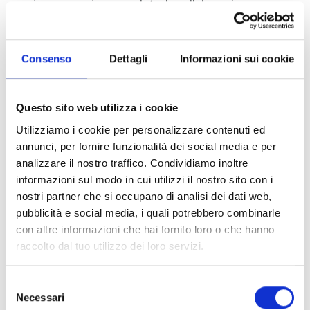
prima esecuzione assoluta; la collaborazione con
entità culturali di grande importanza, quali la
Fondazione accademica “Incontri col Maestro” di
Imola, l’Elba Festival, il Conservatorio di Genova; lo
Consenso
Dettagli
Informazioni sui cookie
spazio infine dato al giovane concertismo
internazionale e alla musica jazz. Per non parlare
dell’ormai rituale presenza, al festival, di un organo
Questo sito web utilizza i cookie
positivo di originale fattura e raro repertorio,
Utilizziamo i cookie per personalizzare contenuti ed
quest’anno usato per un concerto sinfonico con
annunci, per fornire funzionalità dei social media e per
un’orchestra giovanile.
analizzare il nostro traffico. Condividiamo inoltre
informazioni sul modo in cui utilizzi il nostro sito con i
Maria Grazia Amoruso
nostri partner che si occupano di analisi dei dati web,
Direttore artistico Ars Musica Capraia
pubblicità e social media, i quali potrebbero combinarle
con altre informazioni che hai fornito loro o che hanno
L’acquisto dei biglietti sarà in loco
raccolto dal tuo utilizzo dei loro servizi.
Completano l’offerta e la programmazione anche:
– workshop con
Mario Brunello
Selezione
– masterclass con
Benedetto Lupo
Necessari
del