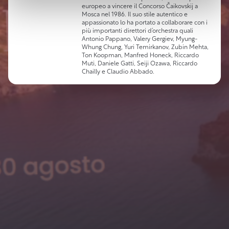
europeo a vincere il Concorso Čaikovskij a
Mosca nel 1986. Il suo stile autentico e
appassionato lo ha portato a collaborare con i
più importanti direttori d’orchestra quali
Antonio Pappano, Valery Gergiev, Myung-
Whung Chung, Yuri Temirkanov, Zubin Mehta,
Ton Koopman, Manfred Honeck, Riccardo
Muti, Daniele Gatti, Seiji Ozawa, Riccardo
Chailly e Claudio Abbado.