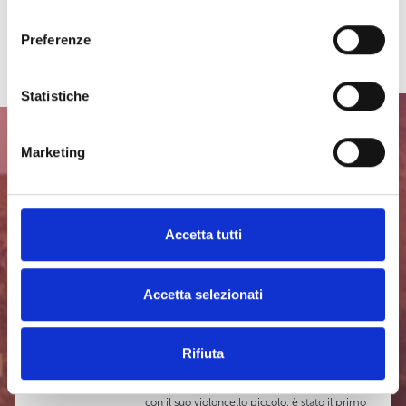
consenso
Preferenze
Statistiche
Marketing
Scopri il programma di Capraia
Musica Festival
Accetta tutti
Mario Brunello
ORE 22,00
, Chiostro di San Francesco
Accetta selezionati
Johann Sebastian Bach
Sonate e Partite per violoncello
BIGLIETTI IN LOCO
Mario Brunello è uno dei più affascinanti,
Rifiuta
completi e ricercati artisti della sua
generazione. Solista, direttore, musicista da
camera e di recente pioniere di nuove sonorità
con il suo violoncello piccolo, è stato il primo