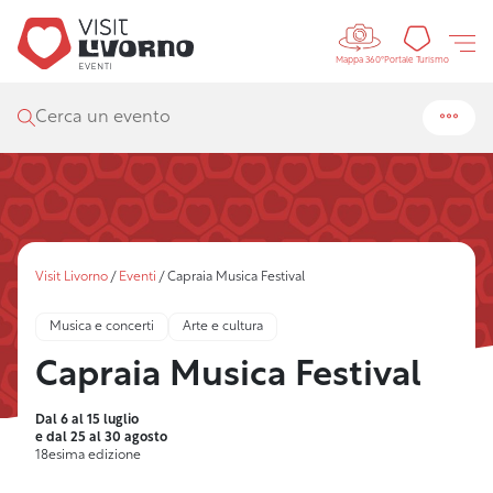
Controls 
Portal
Portale Turismo
Mappa 360°
Cerca un evento
Visit Livorno
/
Eventi
/
Capraia Musica Festival
Musica e concerti
Arte e cultura
Capraia Musica Festival
Dal 6 al 15 luglio
e dal 25 al 30 agosto
18esima edizione