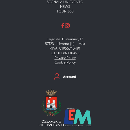
SEGNALA UN EVENTO
NEWS
TOUR 360
Largo del Cisternino, 13
57123 - Livorno (LI) - Italia
P.IVA: 01955740491
C.F.: 01387130493
Privacy Policy
Cookie Policy
Menu secondario
Account