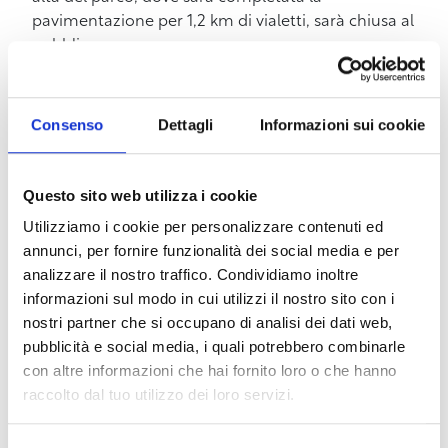
pavimentazione per 1,2 km di vialetti, sarà chiusa al
pubblico.
Non vediamo l’ora di accelerare i tempi per
raggiungere l’importante risultato, ormai alle
Consenso
Dettagli
Informazioni sui cookie
porte, che coronerà il sogno condiviso, con il
supporto delle istituzioni, di restituire Fortezza
Nuova in tutta la sua bellezza, sicurezza e agibilità
Questo sito web utilizza i cookie
alla città.
Utilizziamo i cookie per personalizzare contenuti ed
annunci, per fornire funzionalità dei social media e per
analizzare il nostro traffico. Condividiamo inoltre
informazioni sul modo in cui utilizzi il nostro sito con i
Condividi
nostri partner che si occupano di analisi dei dati web,
pubblicità e social media, i quali potrebbero combinarle
con altre informazioni che hai fornito loro o che hanno
6 Maggio
raccolto dal tuo utilizzo dei loro servizi.
11 Giugno 2026
2026
27 Marzo 2026
9 Luglio 2026
Le ultime news
Comune di
Effetto
Harborea.
29 Maggio 2026
Riapre il
26 Giugno 2026
Livorno e
Biennale del
Venezia
“Fioriture
21 Luglio 2026
Museo
Sabato 27
28 Aprile 2026
Effetto
Fondazione LEM
mare e
2026: al
Urbane”:
Vedi tutte