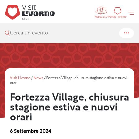
Controls 
Portal
Portale Turismo
Mappa 360°
Cerca un evento
Visit Livorno
/
News
/
Fortezza Village, chiusura stagione estiva e nuovi
orari
Fortezza Village, chiusura
stagione estiva e nuovi
orari
6 Settembre 2024