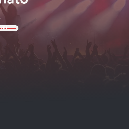
nato
.
viti