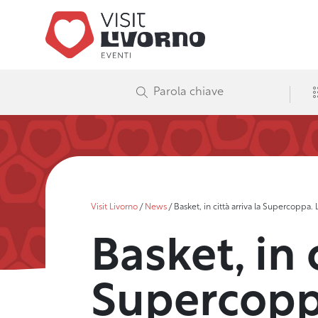
Visit Livorno
/
News
/
Basket, in città arriva la Supercoppa
Basket, in 
Supercopp