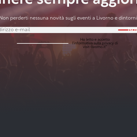
anere sempre aggior
Non perderti nessuna novità sugli eventi a Livorno e dintorni
Iscri
Ho letto e accetto
l'
informativa sulla privacy
di
visit-livorno.it*