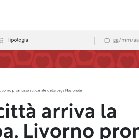
. Livorno promossa sul canale della Lega Nazionale
città arriva la
a. Livorno pro