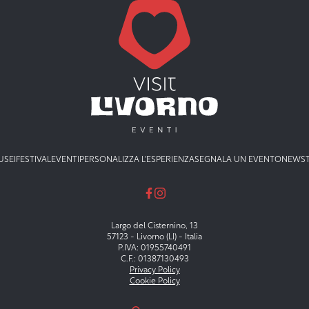
USEI
FESTIVAL
EVENTI
PERSONALIZZA L'ESPERIENZA
SEGNALA UN EVENTO
NEWS
Largo del Cisternino, 13
57123 - Livorno (LI) - Italia
P.IVA: 01955740491
C.F.: 01387130493
Privacy Policy
Cookie Policy