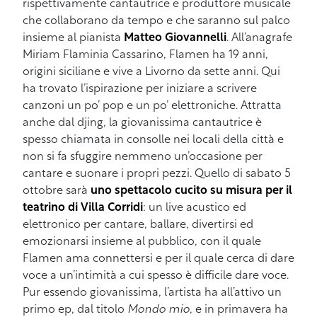
rispettivamente cantautrice e produttore musicale
che collaborano da tempo e che saranno sul palco
insieme al pianista
Matteo Giovannelli
. All’anagrafe
Miriam Flaminia Cassarino, Flamen ha 19 anni,
origini siciliane e vive a Livorno da sette anni. Qui
ha trovato l’ispirazione per iniziare a scrivere
canzoni un po’ pop e un po’ elettroniche. Attratta
anche dal djing, la giovanissima cantautrice è
spesso chiamata in consolle nei locali della città e
non si fa sfuggire nemmeno un’occasione per
cantare e suonare i propri pezzi. Quello di sabato 5
ottobre sarà
uno spettacolo cucito su misura per il
teatrino di Villa Corridi
: un live acustico ed
elettronico per cantare, ballare, divertirsi ed
emozionarsi insieme al pubblico, con il quale
Flamen ama connettersi e per il quale cerca di dare
voce a un’intimità a cui spesso è difficile dare voce.
Pur essendo giovanissima, l’artista ha all’attivo un
primo ep, dal titolo
Mondo mio
, e in primavera ha