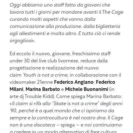
Oggi abbiamo uno staff fatto da giovani che
lavora tutti i giorni per mandare avanti il The Cage
curando molti aspetti che vanno dalla
comunicazione alla produzione, dalla biglietteria
agli allestimenti e molto altro. E tutto ciò ci rende
orgogliosi
».
Ed eccolo il nuovo, giovane, freschissimo staff
under 30 del live club livornese, reduce dalla
progettazione e realizzazione del nuovo
claim
Youth is not a crime
, in collaborazione con il
videomaker 21enne
Federico Anglano
:
Federico
Milani
,
Marina Barbato
e
Michele Buonanimi
(in
arte dj Trouble Kidd). Come spiega Marina Barbato:
«
Il claim si rifà allo “Skate is not a crime” degli anni
’90, perché è a quel mondo che ci ispiriamo da
sempre e la controcultura è nel nostro dna. Il Cage
non è una discoteca –
spiega
– e noi continuiamo
a credere in un modo alternativo di fare cultura