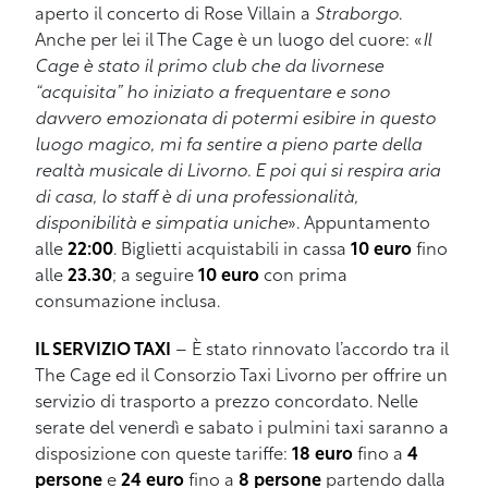
aperto il concerto di Rose Villain a
Straborgo
.
Anche per lei il The Cage è un luogo del cuore: «
Il
Cage è stato il primo club che da livornese
“acquisita” ho iniziato a frequentare e sono
davvero emozionata di potermi esibire in questo
luogo magico, mi fa sentire a pieno parte della
realtà musicale di Livorno. E poi qui si respira aria
di casa, lo staff è di una professionalità,
disponibilità e simpatia uniche
». Appuntamento
alle
22:00
. Biglietti acquistabili in cassa
10 euro
fino
alle
23.30
; a seguire
10 euro
con prima
consumazione inclusa.
IL SERVIZIO TAXI
– È stato rinnovato l’accordo tra il
The Cage ed il Consorzio Taxi Livorno per offrire un
servizio di trasporto a prezzo concordato. Nelle
serate del venerdì e sabato i pulmini taxi saranno a
disposizione con queste tariffe:
18 euro
fino a
4
persone
e
24 euro
fino a
8 persone
partendo dalla