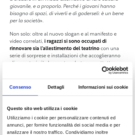
giovanile, e a proporlo. Perché i giovani hanno
bisogno di spazi, di viverli e di goderseli: è un bene
per la società
».
Non solo: oltre al nuovo slogan e al manifesto e
video correlati,
i ragazzi si sono occupati di
rinnovare sia l’allestimento del teatrino
con una
serie di sorprese e installazioni che accoglieranno
gli avventori già da questo sabato, soprattutto
all’esterno, sia l’impianto luci e audio. Insomma, un
cambio di testimone significativo che non vuole
rompere con la tradizione ventennale di un locale
Consenso
Dettagli
Informazioni sui cookie
che è diventato un importante punto di
riferimento cittadino e non solo, ma che
permetterà allo storico live club di rimanere al
Questo sito web utilizza i cookie
passo con i tempi per
continuare ad offrire ai
Utilizziamo i cookie per personalizzare contenuti ed
giovani il meglio dell’esperienza del divertimento
annunci, per fornire funzionalità dei social media e per
e della socializzazione
: «
Vogliamo trasmettere
analizzare il nostro traffico. Condividiamo inoltre