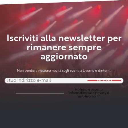
nell’associazione
della
primaverile
Toscana
Iscriviti alla newsletter per
rimanere sempre
aggiornato
Non perderti nessuna novità sugli eventi a Livorno e dintorni.
Iscriviti
Ho letto e accetto
l'
informativa sulla privacy
di
visit-livorno.it*