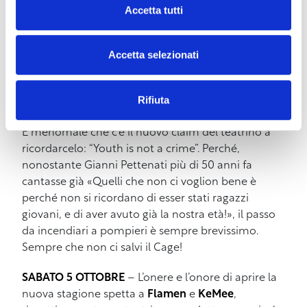
Accetta tutti
Insomma, è tutto pronto. Non solo per gli amanti
della musica dal vivo, merce sempre più rara in
quest’epoca di digitalizzazione pervasiva, ma
Accetta selezionati
anche per i giovanissimi, che ogni venerdì e sabato
scaldano la pista da ballo fino a tarda notte e che
Rifiuta
da anni trovano al The Cage un posto sicuro dove
divertirsi, socializzare e stare bene insieme agli altri.
E menomale che c’è il nuovo claim del teatrino a
ricordarcelo: “Youth is not a crime”. Perché,
nonostante Gianni Pettenati più di 50 anni fa
cantasse già «Quelli che non ci voglion bene è
perché non si ricordano di esser stati ragazzi
giovani, e di aver avuto già la nostra età!», il passo
da incendiari a pompieri è sempre brevissimo.
Sempre che non ci salvi il Cage!
SABATO 5 OTTOBRE
– L’onere e l’onore di aprire la
nuova stagione spetta a
Flamen
e
KeMee
,