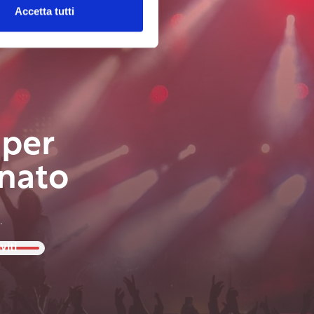
Accetta tutti
 per
nato
.
viti