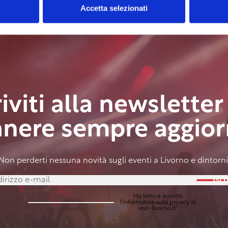
Accetta selezionati
riviti alla newsletter
anere sempre aggior
Non perderti nessuna novità sugli eventi a Livorno e dintorni
Iscri
Ho letto e accetto
l'
informativa sulla privacy
di
visit-livorno.it*