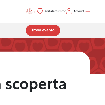
Controls menu
Portale Turismo
Account
Trova evento
la scoperta