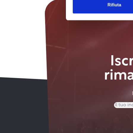
Rifiuta
Isc
rim