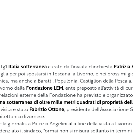
 Tg1
Italia sotterranea
curato dall’inviata d’inchiesta
Patrizia 
glia per poi spostarsi in Toscana, a Livorno, e nei prossimi gior
nica, ma anche a Baratti, Populonia, Castiglion della Pescaia
Livorno dalla
Fondazione LEM
, ente preposto all’attività di cu
e relazioni esterne della Fondazione ha previsto e organizzato l
na sotterranea di oltre mille metri quadrati di proprietà de
visita è stato
Fabrizio Ottone
, presidente dell’Associazione G
hitettonico livornese.
la giornalista Patrizia Angelini alla fine della visita a Livorno.
evidenziato il sindaco, “ormai non si misura soltanto in termin