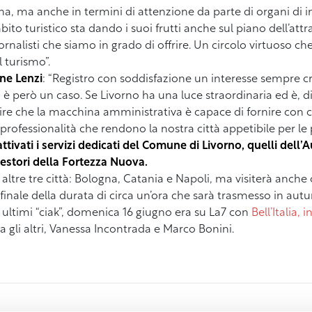
ana, ma anche in termini di attenzione da parte di organi di 
to turistico sta dando i suoi frutti anche sul piano dell’attra
iornalisti che siamo in grado di offrire. Un circolo virtuoso 
 turismo”.
one Lenzi
: “Registro con soddisfazione un interesse sempre cr
 è però un caso. Se Livorno ha una luce straordinaria ed è, d
ire che la macchina amministrativa è capace di fornire con 
e professionalità che rendono la nostra città appetibile per le
attivati i servizi dedicati del Comune di Livorno, quelli dell
gestori della Fortezza Nuova.
 altre tre città: Bologna, Catania e Napoli, ma visiterà anche
 finale della durata di circa un’ora che sarà trasmesso in a
i ultimi “ciak”, domenica 16 giugno era su La7 con
Bell’Italia, 
a gli altri, Vanessa Incontrada e Marco Bonini.