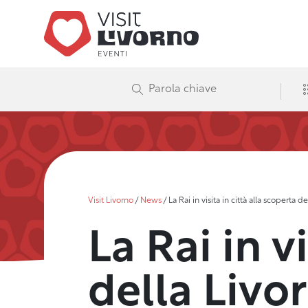
Visit Livorno
/
News
/
La Rai in visita in città alla scoperta 
La Rai in v
della Livo