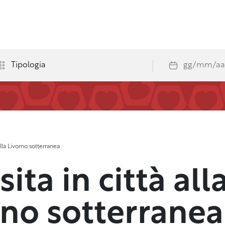
della Livorno sotterranea
isita in città al
rno sotterranea