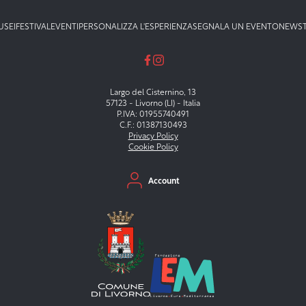
USEI
FESTIVAL
EVENTI
PERSONALIZZA L'ESPERIENZA
SEGNALA UN EVENTO
NEWS
Largo del Cisternino, 13
57123 - Livorno (LI) - Italia
P.IVA: 01955740491
C.F.: 01387130493
Privacy Policy
Cookie Policy
Menu secondario
Account