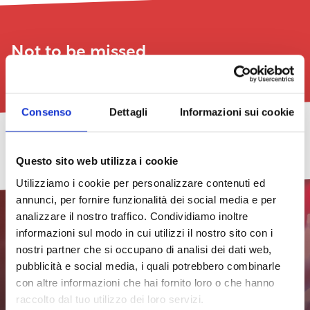
Not to be missed
See all
Consenso
Dettagli
Informazioni sui cookie
LeggerMente,
COMBAT
Be
Art
TheGalex
Livorno
New
go
PRIZE
Natural
Exhibition:
Art
Barrio
Questo sito web utilizza i cookie
to
AWARD
–
Eleven
Book
Street
29/07/2026
the
–
Cinema
–
Fair
Festival
Utilizziamo i cookie per personalizzare contenuti ed
sixth
17th
under
Insomnia
2026
2026
see
annunci, per fornire funzionalità dei social media e per
edition
edition
the
–
all
Stars
the
dates
29/07/2026
24/07/2026
analizzare il nostro traffico. Condividiamo inoltre
at
first
03/07/2024
08/07/2026
Effetto
Effetto
informazioni sul modo in cui utilizzi il nostro sito con i
Quercianella
edition
see
Venezia
Venezia
is
see
see
all
41th
41th
nostri partner che si occupano di analisi dei dati web,
born
all
all
dates
23/07/2026
edition
edition
pubblicità e social media, i quali potrebbero combinarle
dates
dates
Subscribe to the
see
29/07/2026
con altre informazioni che hai fornito loro o che hanno
newsletter to stay updated
all
raccolto dal tuo utilizzo dei loro servizi.
dates
see