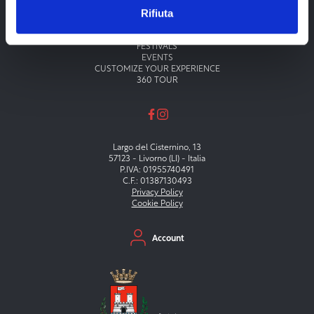
Rifiuta
Menu principale
THEATERS
MUSEUMS
FESTIVALS
EVENTS
CUSTOMIZE YOUR EXPERIENCE
360 TOUR
Largo del Cisternino, 13
57123 - Livorno (LI) - Italia
P.IVA: 01955740491
C.F.: 01387130493
Privacy Policy
Cookie Policy
Menu secondario
Account