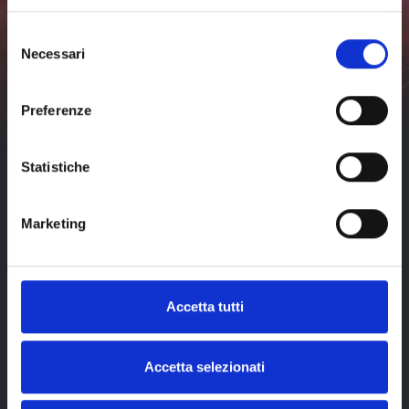
all
dates
Don't miss any news about events in Livorno and surroundings.
Selezione
Necessari
Subscribe
del
consenso
I've read and I accept the
privacy policy
of visit-
livorno.it*
Preferenze
Statistiche
Marketing
Accetta tutti
Accetta selezionati