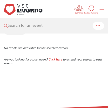
Controls 
Visit Livorno
/
Events
Tourism
Portale Turismo
360° Map
Events
Search for an event
Filters
No events are available for the selected criteria.
Are you looking for a past event?
Click here
to extend your search to past
events.