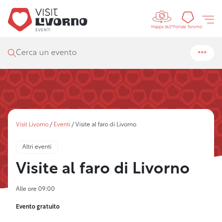
Controls 
Portal
Portale Turismo
Mappa 360°
Cerca un evento
Visit Livorno
/
Eventi
/
Visite al faro di Livorno
Altri eventi
Visite al faro di Livorno
Alle ore 09:00
Evento gratuito