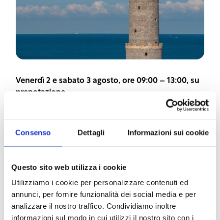
Venerdì 2 e sabato 3 agosto, ore 09:00 – 13:00, su
prenotazione.
La Marina Militare, in occasione di “Effetto
Venezia” edizione 2024, aprirà il portone
Consenso
Dettagli
Informazioni sui cookie
dell’antico Faro di Livorno che dal 1300 illumina la
costa livornese.
Questo sito web utilizza i cookie
Il Faro si trova attualmente all’interno del Cantiere
Utilizziamo i cookie per personalizzare contenuti ed
Azimut Benetti. Fu edificato in epoca medioevale
annunci, per fornire funzionalità dei social media e per
dalla Repubblica di Pisa, successivamente
analizzare il nostro traffico. Condividiamo inoltre
ricostruito a seguito dei danneggiamenti legati alla
informazioni sul modo in cui utilizzi il nostro sito con i
seconda guerra Mondiale, è considerato uno dei