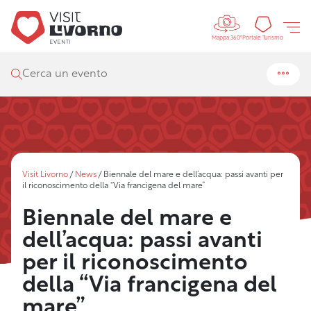
Controls 
Portal
Portale Turismo
Mappa 360°
Cerca un evento
Visit Livorno
/
News
/
Biennale del mare e dell’acqua: passi avanti per
il riconoscimento della “Via francigena del mare”
Biennale del mare e
dell’acqua: passi avanti
per il riconoscimento
della “Via francigena del
mare”