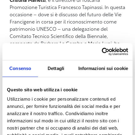
Cristina Manetti
, e il direttore di Toscana
Promozione Turistica Francesco Tapinassi. In questa
occasione – dove si è discusso del futuro delle Vie
Francigene in corsa per il riconoscimento come
patrimonio UNESCO – una delegazione del
Comitato Tecnico Scientifico della Biennale,
composta da Barbara La Comba e Mario Lupi, ha
avviato le interlocuzioni con il direttore dell’AEVF
Luca Bruschi.
Consenso
Dettagli
Informazioni sui cookie
Questo percorso di valorizzazione culturale e di
mobilità dolce va di pari passo con la tutela
materiale dell’archeologia idrica del territorio. Il
Questo sito web utilizza i cookie
tracciato terrestre del Cammino si collega infatti
Utilizziamo i cookie per personalizzare contenuti ed
all’area delle Sorgenti Leopoldine e ai monumenti
annunci, per fornire funzionalità dei social media e per
dell’acqua, storicamente legati all’Acquedotto
analizzare il nostro traffico. Condividiamo inoltre
Leopoldino. Proprio per illustrare il valore storico e i
informazioni sul modo in cui utilizzi il nostro sito con i
dettagli di questi restauri monumentali, si terrà un
nostri partner che si occupano di analisi dei dati web,
secondo momento di approfondimento sul