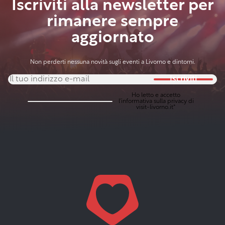
Iscriviti alla newsletter per
rimanere sempre
aggiornato
Non perderti nessuna novità sugli eventi a Livorno e dintorni.
Iscriviti
Ho letto e accetto
l'
informativa sulla privacy
di
visit-livorno.it*