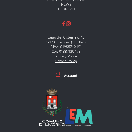
NEWS
TOUR 360
Largo del Cisternino, 13
57123 - Livorno (LI) - Italia
P.IVA: 01955740491
C.F.: 01387130493
Privacy Policy
Cookie Policy
Menu secondario
Account