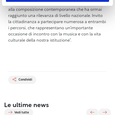
consolidato negli anni un appuntamento dedicato
alla composizione contemporanea che ha ormai
raggiunto una rilevanza di livello nazionale. Invito
la cittadinanza a partecipare numerosa a entrambi
i percorsi, che rappresentano un’importante
occasione di incontro con la musica e con la vita
culturale della nostra istituzione”.
Condividi
6 Maggio
11 Giugno 2026
2026
27 Marzo 2026
9 Luglio 2026
12 Marzo 2026
Le ultime news
Comune di
Effetto
Harborea.
29 Maggio 2026
Riapre il
AmbiTour
26 Giugno 2026
Livorno e
Biennale del
Venezia
“Fioriture
21 Luglio 2026
Museo
Sabato 27
experience fa
Effetto
Fondazione LEM
mare e
2026: al
Urbane”:
Vedi tutte
Fattori.
giugno la
tappa a
21 Aprile 2026