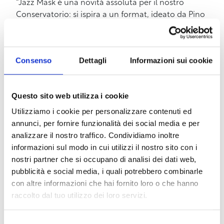
“Jazz Mask è una novità assoluta per il nostro
Conservatorio: si ispira a un format, ideato da Pino
Saulo per la rubrica Fahrenheit di Rai Radio 3. In
pratica – ha spiegato Grossi – si tratta di mettere
un pianista in solitudine a reagire a tre stimoli
Consenso
Dettagli
Informazioni sui cookie
musicali provenienti da epoche e contesti diversi.
Un esperimento particolarmente interessante
perché mette alla prova la tenuta e il coraggio degli
Questo sito web utilizza i cookie
artisti. Accanto a questo, tra gli altri appuntamenti
ci sarà anche un progetto sviluppato dai miei
Utilizziamo i cookie per personalizzare contenuti ed
studenti del corso di Composizione jazz,
annunci, per fornire funzionalità dei social media e per
presentato in formazione di big band completa,
analizzare il nostro traffico. Condividiamo inoltre
che porterà all’ascolto di opere originali nate
informazioni sul modo in cui utilizzi il nostro sito con i
all’interno del percorso didattico.”
nostri partner che si occupano di analisi dei dati web,
pubblicità e social media, i quali potrebbero combinarle
Le due rassegne, pur nella diversità dei linguaggi,
con altre informazioni che hai fornito loro o che hanno
condividono una visione comune della musica
raccolto dal tuo utilizzo dei loro servizi.
come spazio di ricerca e crescita artistica, in cui la
dimensione didattica si intreccia con quella
Selezione