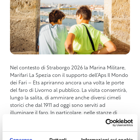
Nel contesto di Straborgo 2026 la Marina Militare,
Marifari La Spezia con il supporto dell’Aps Il Mondo
dei Fari – Ets apriranno ancora una volta le porte
del faro di Livorno al pubblico. La visita consentirà,
lungo la salita, di ammirare anche diversi cimeli
storici che dal 1911 ad oggi sono serviti ad
illuminare il faro. In particolare, nelle stanze di
veglia dell’ultimo piano, dove il Fanalista prestava
servizio di guardia, oltre ad una personale
fotografica del Maestro Paolo Bonciani che
Consenso
Dettagli
Informazioni sui cookie