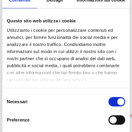
racconta una Livorno vista dal faro, antichi oggetti
di uso quotidiano di cui verrà illustrato l’utilizzo. La
visita della durata di 60 minuti terminerà sulla
Questo sito web utilizza i cookie
terrazza dove si potrà ammirare un panorama
Utilizziamo i cookie per personalizzare contenuti ed
unico della città da 50 metri d’altezza.
annunci, per fornire funzionalità dei social media e per
L’Associazione Culturale e di Promozione Sociale IL
analizzare il nostro traffico. Condividiamo inoltre
MONDO DEI FARI-ETS, organizza mensilmente
informazioni sul modo in cui utilizzi il nostro sito con i
visite nei Fari Italiani ed esteri e collabora con la
nostri partner che si occupano di analisi dei dati web,
MMI, Enti ed Associazioni per sviluppare iniziative
pubblicità e social media, i quali potrebbero combinarle
collegate al sociale e per promuovere nuove
con altre informazioni che hai fornito loro o che hanno
attività che rispecchino il nostro spirito Associativo:
raccolto dal tuo utilizzo dei loro servizi.
raccogliere informazioni, testimonianze, storie ed
esperienze del personale che ha vissuto nei fari;
raccogliere, catalogare e restaurare apparati
Selezione
Necessari
utilizzati per il funzionamento dei fari; organizzare
del
e illustrare mostre ed esposizioni museali. A questo
consenso
link
https://farodilivorno_straborgo26_biglietti.eventbrit
Preferenze
partire da martedì 12 maggio alle 12.00 sarà
possibile prenotare e conoscere gli orari esatti e le