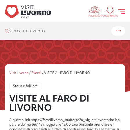
Controls 
Portal
Portale Turismo
Mappa 360°
Cerca un evento
Visit Livorno
/
Eventi
/
VISITE AL FARO DI LIVORNO
Storia e folklore
VISITE AL FARO DI
LIVORNO
A questo link
https://farodilivorno_straborgo26_biglietti.eventbrite.it
a
partire da martedì 12 maggio alle 12.00 sarà possibile prenotare e
conoscere gli orari esatti e le date di apertura del faro. In alternativa, si