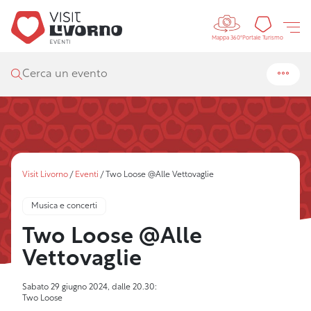
Controls 
Portal
Portale Turismo
Mappa 360°
Cerca un evento
Visit Livorno
/
Eventi
/
Two Loose @Alle Vettovaglie
Musica e concerti
Two Loose @Alle
Vettovaglie
Sabato 29 giugno 2024, dalle 20.30:
Two Loose