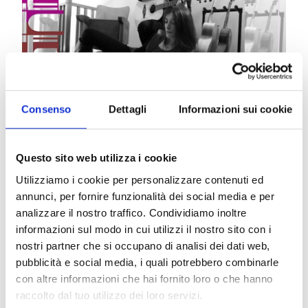
Consenso
Dettagli
Informazioni sui cookie
Appuntamento speciale di “FOOD and MUSIC” del
weekend pensato per #LivornoAlCentro, frutto
Questo sito web utilizza i cookie
della collaborazione tra #PercorsiMusicali e
#AlleVettovaglie
Utilizziamo i cookie per personalizzare contenuti ed
annunci, per fornire funzionalità dei social media e per
Livorno Al Centro Festival di Arte, Cultura e
analizzare il nostro traffico. Condividiamo inoltre
Spettacolo, coinvolge molte associazioni culturali,
informazioni sul modo in cui utilizzi il nostro sito con i
artisti e centri commerciali naturali della città. Le
nostri partner che si occupano di analisi dei dati web,
Piazze cittadine vengono animate con una
pubblicità e social media, i quali potrebbero combinarle
programma che permette di assistere a più
con altre informazioni che hai fornito loro o che hanno
spettacoli in diversi orari. Gli spettacoli sono
raccolto dal tuo utilizzo dei loro servizi.