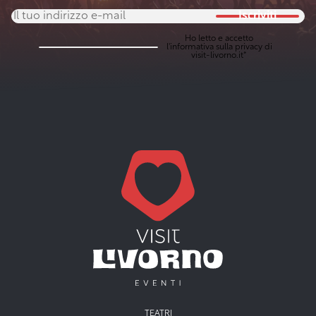
Iscriviti
Ho letto e accetto
l'
informativa sulla privacy
di
visit-livorno.it*
TEATRI