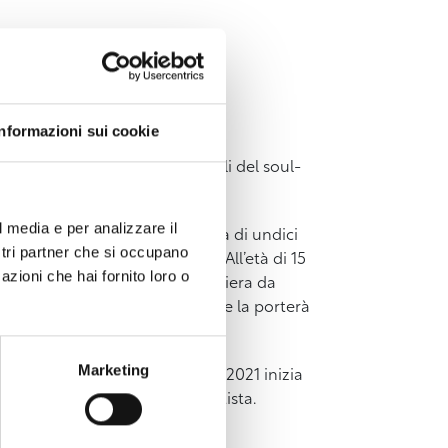
Informazioni sui cookie
trecciano le radici tradizionali del soul-
e, autore e produttore.
l media e per analizzare il
o percorso musicale già all’età di undici
ostri partner che si occupano
nella banda del suo paesino. All’età di 15
azioni che hai fornito loro o
o i primi passi per la sua carriera da
dina: un progetto culturale che la porterà
Marketing
li musicali. Nel settembre del 2021 inizia
, per poi proseguire da privatista.
hiteLashes oppure “Vivid” per