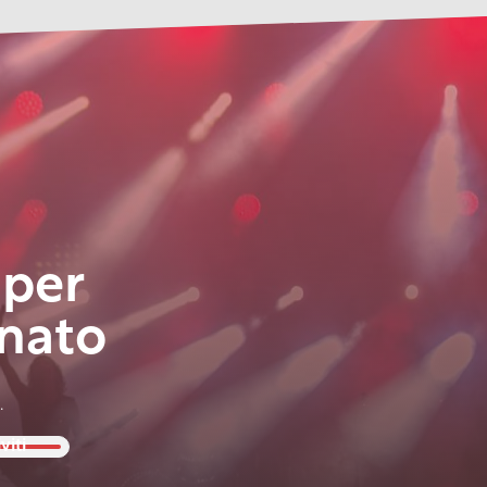
 per
nato
.
viti