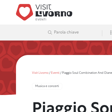
Visit Livorno
/
Eventi
/
Piaggio Soul Combination And Dian
Musica e concerti
Piaggio S