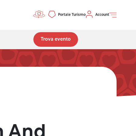
Controls menu
Portale Turismo
Account
Trova evento
n And