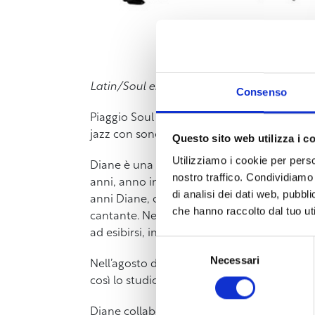
Latin/Soul ensemble, mixing Italian & Car
Consenso
Piaggio Soul Combination è il nome di un col
jazz con sonorità più sperimentali. A dirig
Questo sito web utilizza i c
Utilizziamo i cookie per perso
Diane è una giovane cantante emergente dell
nostro traffico. Condividiamo 
anni, anno in cui scopre il sassofono, stru
di analisi dei dati web, pubbl
anni Diane, ormai cantante autodidatta, si 
che hanno raccolto dal tuo uti
cantante. Nel 2018 viene selezionata per il
ad esibirsi, insieme ad altri artisti di varie
Selezione
Necessari
del
Nell’agosto del 2021 entra a far parte dell
consenso
così lo studio e il perfezionamento della s
Diane collabora con diversi artisti alla scri