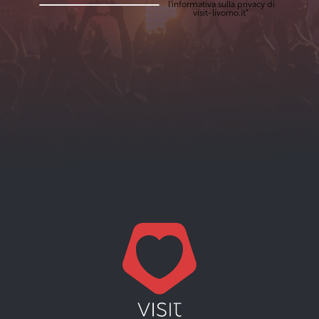
l'
informativa sulla privacy
di
visit-livorno.it*