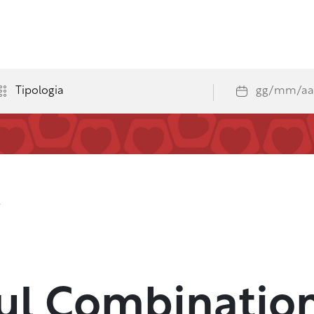
e
oul Combinatio