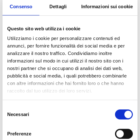
del padre che vuol farne la sua sposa, la condurrà,
Consenso
Dettagli
Informazioni sui cookie
attraverso un coraggioso viaggio nell’età adulta.
Biglietti
Questo sito web utilizza i cookie
Intero Adulti: 8 euro
Utilizziamo i cookie per personalizzare contenuti ed
Ridotto Bambini fino a 12 anni: 6 euro
annunci, per fornire funzionalità dei social media e per
Pinocchio Intero Adulti: 12 euro
analizzare il nostro traffico. Condividiamo inoltre
Pinocchio Ridotto Bambini: 10 euro
informazioni sul modo in cui utilizzi il nostro sito con i
nostri partner che si occupano di analisi dei dati web,
Abbonamenti
pubblicità e social media, i quali potrebbero combinarle
con altre informazioni che hai fornito loro o che hanno
1 Adulto + 1 Bambino
raccolto dal tuo utilizzo dei loro servizi.
16 spettacoli: 130 euro
14 spettacoli: 122 euro
Selezione
10 spettacoli: 100 euro
Necessari
del
8 spettacoli: 90 euro
consenso
6 spettacoli: 78 euro
Ad ogni abbonamento si possono aggiungere uno
Preferenze