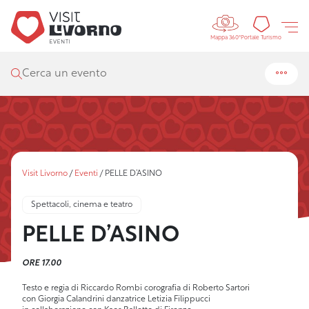
Controls 
Portal
Portale Turismo
Mappa 360°
Cerca un evento
Visit Livorno
/
Eventi
/
PELLE D’ASINO
Spettacoli, cinema e teatro
PELLE D’ASINO
ORE 17.00
Testo e regia di Riccardo Rombi corografia di Roberto Sartori
con Giorgia Calandrini danzatrice Letizia Filippucci