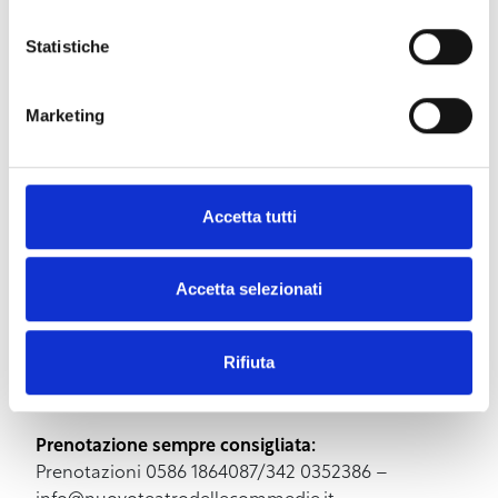
o più componenti adulto o bambino applicando i
seguenti prezzi:
Statistiche
Adulto
16 spettacoli:70 euro
14 spettacoli: 68 euro
Marketing
10 spettacoli: 58 euro
8 spettacoli: 50 euro
6 spettacoli: 45 euro
Accetta tutti
Bambino
16 spettacoli: 52 euro
14 spettacoli: 50 euro
Accetta selezionati
10 spettacoli: 45 euro
8 spettacoli: 38 euro
6 spettacoli: 32 euro
Rifiuta
* Pinocchio è fuori abbonamento
Prenotazione sempre consigliata:
Prenotazioni 0586 1864087/342 0352386 –