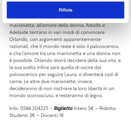
palcoscenico, gli fanno ipotizzare l’esistenza di un
Rifiuta
mondo più vasto del palcoscenico stesso, e gli
fanno desiderare di poter corrispondere, lui
marionetta, all’amore della donna. Astolfo e
Adelaide tentano in vari modi di convincere
Orlando, con argomenti apparentemente
razionali, che il mondo reale è solo il palcoscenico,
e che l’amore tra una marionetta e una donna non
è possibile. Orlando dovrà decidere della sua vita, e
la sua scelta infine sarà quella di uscire dal
palcoscenico per seguire Laura, e diventerà così di
carne. Le altre due marionette, invece,
decideranno di non rischiare la loro libertà in un
mondo sconosciuto, e resteranno di legno.
Info: 0586 204225 –
Biglietto
Intero 5€ – Ridotto
Studenti 3€ – Docenti 1€