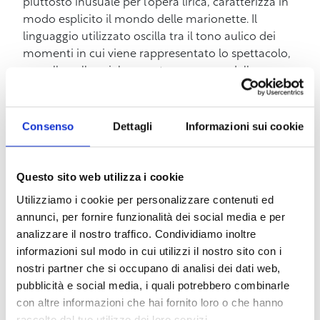
piuttosto inusuale per l’opera lirica, caratterizza in
modo esplicito il mondo delle marionette. Il
linguaggio utilizzato oscilla tra il tono aulico dei
momenti in cui viene rappresentato lo spettacolo,
e quello colloquiale e contemporaneo delle
conversazioni delle marionette fuori dal
palcoscenico. Durante l’intera durata dell’opera, di
circa 80 minuti, i protagonisti entrano ed escono
Consenso
Dettagli
Informazioni sui cookie
dal palcoscenico, giocando tra realtà e finzione,
teatro e metateatro.
Questo sito web utilizza i cookie
Trama
: Orlando, Adelaide e Astolfo sono tre
Utilizziamo i cookie per personalizzare contenuti ed
marionette che recitano una storia che si ripete nei
annunci, per fornire funzionalità dei social media e per
ruoli e nell’azione, cambiando solo lo sfondo e
analizzare il nostro traffico. Condividiamo inoltre
l’ambientazione. Le tre marionette, quando sono
informazioni sul modo in cui utilizzi il nostro sito con i
sul palcoscenico, interpretano lo spettacolo
nostri partner che si occupano di analisi dei dati web,
intitolato “The lyric puppet show”, e quando sono
pubblicità e social media, i quali potrebbero combinarle
fuori del palcoscenico discutono e commentano
con altre informazioni che hai fornito loro o che hanno
quanto succede durante lo spettacolo. Durante
raccolto dal tuo utilizzo dei loro servizi.