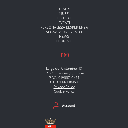
Menu principale
TEATRI
MUSEI
FESTIVAL
EVENTI
PERSONALIZZA L'ESPERIENZA
SEGNALA UN EVENTO
NEWS
TOUR 360
Largo del Cisternino, 13
57123 - Livorno (LI) - Italia
P.IVA: 01955740491
C.F.: 01387130493
Privacy Policy
Cookie Policy
Menu secondario
Account