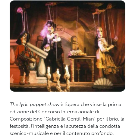
The lyric puppet show
è l’opera che vinse la prima
edizione del Concorso Internazionale di
Composizione “Gabriella Gentili Mian” per il brio, la
festosità, l’intelligenza e l’acutezza della condotta
scenico-musicale e per il contenuto profondo,