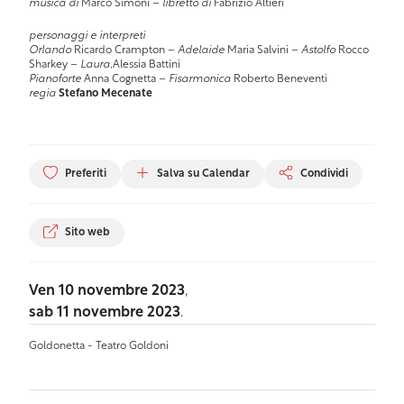
musica di
Marco Simoni –
libretto di
Fabrizio Altieri
personaggi e interpreti
Orlando
Ricardo Crampton –
Adelaide
Maria Salvini –
Astolfo
Rocco
Sharkey –
Laura
,Alessia Battini
Pianoforte
Anna Cognetta –
Fisarmonica
Roberto Beneventi
regia
Stefano Mecenate
Preferiti
Salva su Calendar
Condividi
Sito web
Ven 10 novembre 2023
,
sab 11 novembre 2023
.
Goldonetta - Teatro Goldoni