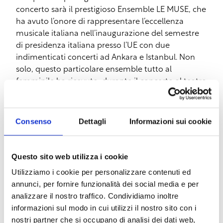
concerto sarà il prestigioso Ensemble LE MUSE, che
ha avuto l’onore di rappresentare l’eccellenza
musicale italiana nell’inaugurazione del semestre
di presidenza italiana presso l’UE con due
indimenticati concerti ad Ankara e Istanbul. Non
solo, questo particolare ensemble tutto al
femminile ha ricevuto, durante il concerto al teatro
Mohamed V di Rabat in Marocco, l’Alto Patronato
del presidente della Repubblica Italiana proprio per
questo spettacolo.
Consenso
Dettagli
Informazioni sui cookie
Ospite musicale della serata sarà la suadente voce
di Angelica Depaoli che ci farà rivivere le magiche
atmosfere di quelle pellicole che hanno segnato la
Questo sito web utilizza i cookie
storia della cinematografia italiana.
Utilizziamo i cookie per personalizzare contenuti ed
Siederà al pianoforte l’ideatore e creatore delle
annunci, per fornire funzionalità dei social media e per
MUSE, la loro anima: il maestro Andrea Albertini:
analizzare il nostro traffico. Condividiamo inoltre
egli non solo suonerà, ma guiderà il pubblico lungo
informazioni sul modo in cui utilizzi il nostro sito con i
la carriera del maestro, raccontandoci “le storie”
nostri partner che si occupano di analisi dei dati web,