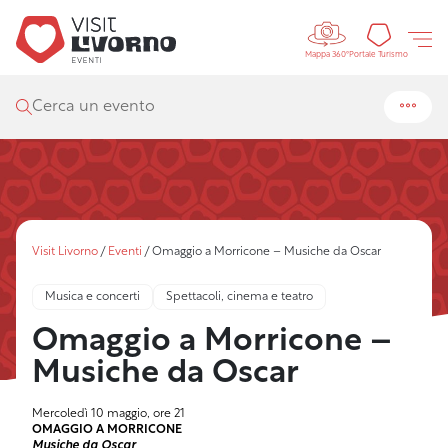
Controls 
Portal
Portale Turismo
Mappa 360°
Cerca un evento
Visit Livorno
/
Eventi
/
Omaggio a Morricone – Musiche da Oscar
Musica e concerti
Spettacoli, cinema e teatro
Omaggio a Morricone –
Musiche da Oscar
Mercoledì 10 maggio, ore 21
OMAGGIO A MORRICONE
Musiche da Oscar