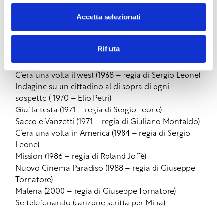
The hateful eight (2016 – regia di Quentin
Accetta selezionati
Tarantino)
Per un pugno di dollari (1964 – regia di Sergio
Leone)
Rifiuta
Il buono , il brutto e il cattivo (1966 – regia di Sergio
Leone)
C’era una volta il west (1968 – regia di Sergio Leone)
Indagine su un cittadino al di sopra di ogni
sospetto ( 1970 – Elio Petri)
Giu’ la testa (1971 – regia di Sergio Leone)
Sacco e Vanzetti (1971 – regia di Giuliano Montaldo)
C’era una volta in America (1984 – regia di Sergio
Leone)
Mission (1986 – regia di Roland Joffè)
Nuovo Cinema Paradiso (1988 – regia di Giuseppe
Tornatore)
Malena (2000 – regia di Giuseppe Tornatore)
Se telefonando (canzone scritta per Mina)