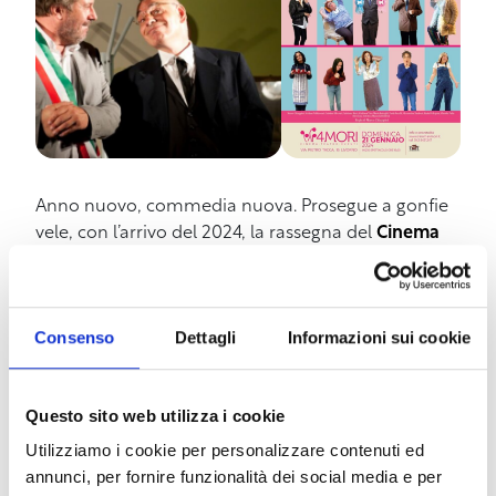
Anno nuovo, commedia nuova. Prosegue a gonfie
vele, con l’arrivo del 2024, la rassegna del
Cinema
Teatro 4 Mori
a cura delle
Compagnie Livornesi
Riunite
. Ad andare in scena sul palcoscenico di via
Pietro Tacca,
domenica 21 gennaio alle 16
, sarà la
Consenso
Dettagli
Informazioni sui cookie
prima assoluta di
“Nessuno è im…perfetto”
, nuova
brillante commedia in livornese moderno di
Marco
Chiappini
interpretata dagli attori della
Compagnia
Questo sito web utilizza i cookie
del Sesto Piano
. “Un prodotto inedito – spiega –
che ricalca perfettamente lo spirito delle nostre
Utilizziamo i cookie per personalizzare contenuti ed
produzioni, comiche, divertenti, ma con un
annunci, per fornire funzionalità dei social media e per