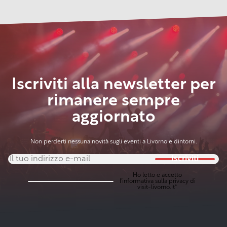
manifestazione
siciliano precede
francigena del
i talenti
prima
dedicata a
livornese
l’ingresso di LEM
mare”
emergenti
edizione
Cappiello
nell’associazione
della
primaverile
Toscana
Iscriviti alla newsletter per
rimanere sempre
aggiornato
Non perderti nessuna novità sugli eventi a Livorno e dintorni.
Iscriviti
Ho letto e accetto
l'
informativa sulla privacy
di
visit-livorno.it*