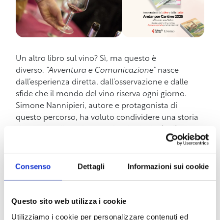
Un altro libro sul vino? Sì, ma questo è
diverso.
“Avventura e Comunicazione”
nasce
dall’esperienza diretta, dall’osservazione e dalle
sfide che il mondo del vino riserva ogni giorno.
Simone Nannipieri, autore e protagonista di
questo percorso, ha voluto condividere una storia
che va oltre il prodotto e oltre le
strategie di
marketing convenzionali
. In questo evento di
presentazione, scopriremo cosa significa davvero
comunicare il vino, andando al cuore di ciò che
Consenso
Dettagli
Informazioni sui cookie
rende ogni cantina, ogni persona e ogni territorio
unico. Durante l’incontro, l’autore ci accompagnerà
in un viaggio tra le vigne e le storie di chi vive di
Questo sito web utilizza i cookie
vino e per il vino, svelando come autenticità e
Utilizziamo i cookie per personalizzare contenuti ed