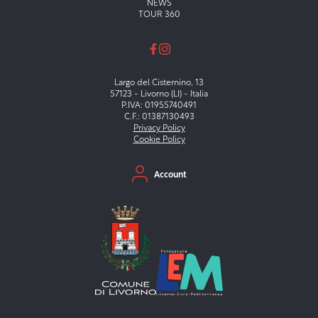
NEWS
TOUR 360
Largo del Cisternino, 13
57123 - Livorno (LI) - Italia
P.IVA: 01955740491
C.F.: 01387130493
Privacy Policy
Cookie Policy
Menu secondario
Account