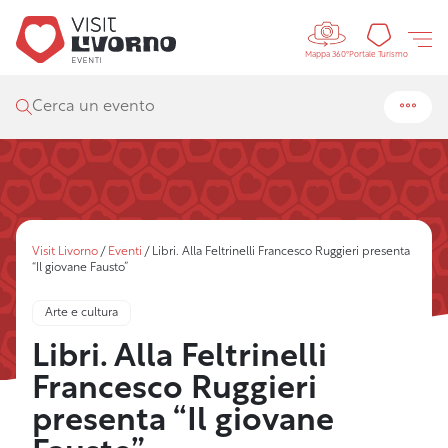
Controls 
Portal
Portale Turismo
Mappa 360°
Cerca un evento
Visit Livorno
/
Eventi
/
Libri. Alla Feltrinelli Francesco Ruggieri presenta
“Il giovane Fausto”
Arte e cultura
Libri. Alla Feltrinelli
Francesco Ruggieri
presenta “Il giovane