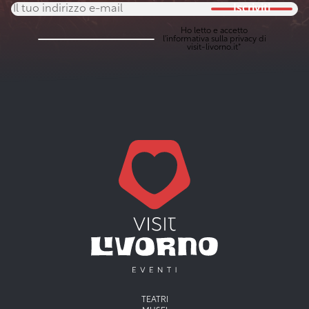
Iscriviti
Ho letto e accetto
l'
informativa sulla privacy
di
visit-livorno.it*
Menu principale
TEATRI