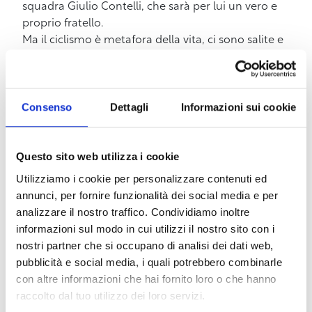
squadra Giulio Contelli, che sarà per lui un vero e
proprio fratello.
Ma il ciclismo è metafora della vita, ci sono salite e
discese e pericoli di caduta sempre in agguato
dietro l’angolo. Riuscirà Fausto Martini a pedalare
tra le avversità e coronare il suo grande sogno di
Consenso
Dettagli
Informazioni sui cookie
vincere il Tour de France?
“Il giovane Fausto” di Francesco Ruggieri è un
romanzo avvincente che racconta la storia di
Questo sito web utilizza i cookie
Fausto Martini, una giovane promessa del ciclismo
Utilizziamo i cookie per personalizzare contenuti ed
italiano. Il libro esplora le sfide e le vittorie di
annunci, per fornire funzionalità dei social media e per
Fausto, che si trova a dover affrontare un grave
analizzare il nostro traffico. Condividiamo inoltre
incidente che minaccia di porre fine alla sua
informazioni sul modo in cui utilizzi il nostro sito con i
carriera. Grazie al supporto della sua squadra, la
nostri partner che si occupano di analisi dei dati web,
leggendaria Bianchi, e alla sua determinazione,
pubblicità e social media, i quali potrebbero combinarle
Fausto intraprende un percorso di riabilitazione
con altre informazioni che hai fornito loro o che hanno
fisica e psicologica.
raccolto dal tuo utilizzo dei loro servizi.
Il romanzo non è solo una storia di sport, ma