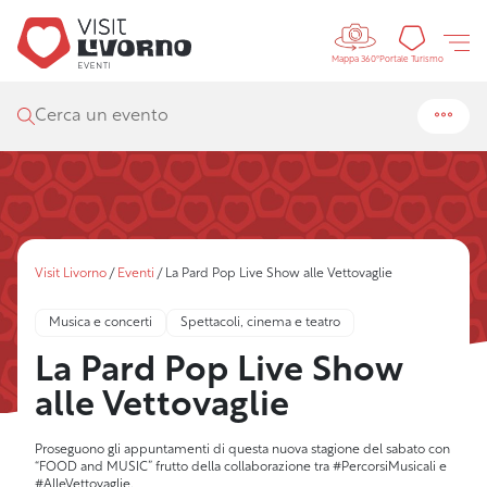
Controls 
Portal
Portale Turismo
Mappa 360°
Cerca un evento
Visit Livorno
/
Eventi
/
La Pard Pop Live Show alle Vettovaglie
Musica e concerti
Spettacoli, cinema e teatro
La Pard Pop Live Show
alle Vettovaglie
Proseguono gli appuntamenti di questa nuova stagione del sabato con
“FOOD and MUSIC” frutto della collaborazione tra #PercorsiMusicali e
#AlleVettovaglie.