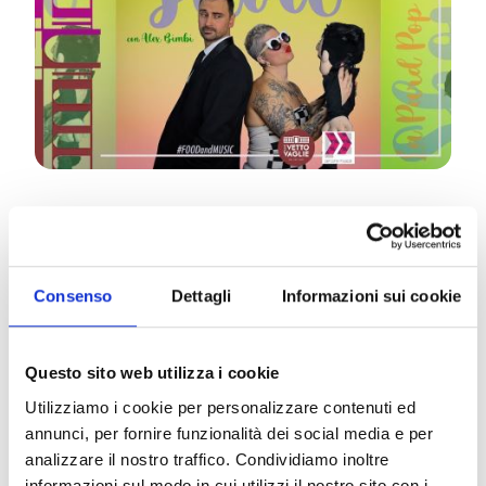
Elena Pardini
–
La Pàrd
, accompagnata al
pianoforte dal maestro
Alex Bimbi
, si esibirà in uno
show frizzante e divertente dove la protagonista
Consenso
Dettagli
Informazioni sui cookie
indiscussa sarà la sua voce, particolare ed
emozionante. Una messa in scena colorata dei
Questo sito web utilizza i cookie
migliori successi Italiani e Internazionali rivisitati in
chiave ironica e teatrale.
Utilizziamo i cookie per personalizzare contenuti ed
Assolutamente da non perdere!
annunci, per fornire funzionalità dei social media e per
pagina FB:
analizzare il nostro traffico. Condividiamo inoltre
www.facebook.com/LaP%C3%A0rd-
informazioni sul modo in cui utilizzi il nostro sito con i