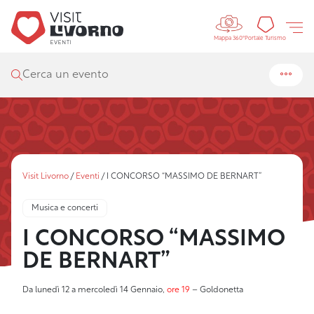
Controls 
Portal
Portale Turismo
Mappa 360°
Cerca un evento
Visit Livorno
/
Eventi
/
I CONCORSO “MASSIMO DE BERNART”
Musica e concerti
I CONCORSO “MASSIMO
DE BERNART”
Da lunedì 12 a mercoledì 14 Gennaio,
ore 19
– Goldonetta