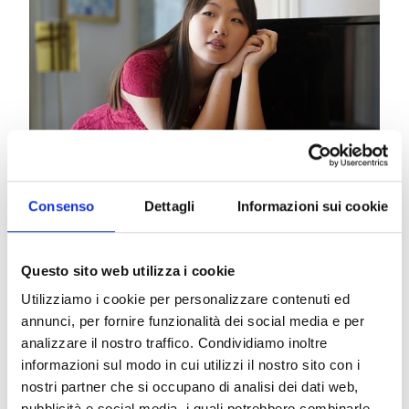
Consenso
Dettagli
Informazioni sui cookie
Da sempre in cima alle preferenze dei giovani
ascoltatori, la favola sinfonica Pierino e il Lupo di
Sergei Prokofiev ha la capacità di coinvolgere gli
Questo sito web utilizza i cookie
ascoltatori grazie ad una struttura musicale
avvincente a dispetto della sua apparente
Utilizziamo i cookie per personalizzare contenuti ed
semplicità. Il Concerto per pianoforte di Ravel è
annunci, per fornire funzionalità dei social media e per
presente nel repertorio dei più dei grandi interpreti.
analizzare il nostro traffico. Condividiamo inoltre
I motivi sono insiti nelle emozionanti sonorità
informazioni sul modo in cui utilizzi il nostro sito con i
unite a momenti di grande lirismo, realizzati anche
nostri partner che si occupano di analisi dei dati web,
attraverso una scrittura tecnica non indifferente. Il
pubblicità e social media, i quali potrebbero combinarle