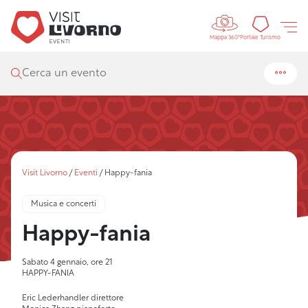
Controls 
Portal
Portale Turismo
Mappa 360°
Cerca un evento
Visit Livorno
/
Eventi
/
Happy-fania
Musica e concerti
Happy-fania
Sabato 4 gennaio, ore 21
HAPPY-FANIA
Eric Lederhandler direttore