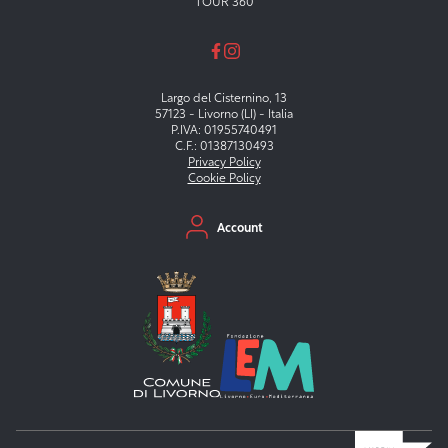
TOUR 360
Largo del Cisternino, 13
57123 - Livorno (LI) - Italia
P.IVA: 01955740491
C.F.: 01387130493
Privacy Policy
Cookie Policy
Menu secondario
Account