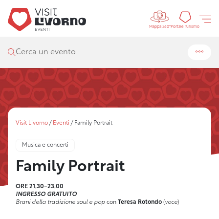
Controls 
Portal
Portale Turismo
Mappa 360°
Cerca un evento
Visit Livorno
/
Eventi
/
Family Portrait
Musica e concerti
Family Portrait
ORE 21,30-23,00
INGRESSO GRATUITO
Brani della tradizione soul e pop
con
Teresa Rotondo
(
voce
)