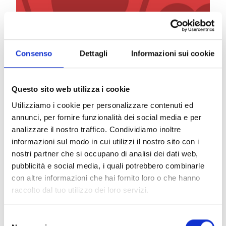
Consenso
Dettagli
Informazioni sui cookie
Family Portrait è un ritratto di famiglia nel corso
degli anni, un insieme di foto di nonni e zii che i
nipotini si ritrovano a guardare accanto al fuoco.
Questo sito web utilizza i cookie
Attraverso gli occhi giovani alcune scelte possono
Utilizziamo i cookie per personalizzare contenuti ed
sembrare discutibili, ma avevano perfettamente
annunci, per fornire funzionalità dei social media e per
senso negli anni 70/80/90. Nello stesso modo
analizzare il nostro traffico. Condividiamo inoltre
Family Portrait osserva i brani della tradizione soul
informazioni sul modo in cui utilizzi il nostro sito con i
e pop e li ripresenta interpretati e colorati come si
nostri partner che si occupano di analisi dei dati web,
fa con una vecchia foto restaurata o con un
pubblicità e social media, i quali potrebbero combinarle
disegno in bianco e nero.
Teresa Rotondo
alla voce
con altre informazioni che hai fornito loro o che hanno
è accompagnata da
Alessandro Sebastiani,
raccolto dal tuo utilizzo dei loro servizi.
Tancredi Silvestro e Giona Silei
.
GIONA SILEI
–
Tastiere
Selezione