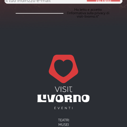
Iscriviti
Ho letto e accetto
l'
informativa sulla privacy
di
visit-livorno.it*
Menu principale
TEATRI
MUSEI