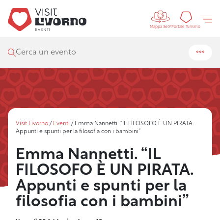
Controls 
Portal
Portale Turismo
Mappa 360°
Cerca un evento
Visit Livorno
/
Eventi
/
Emma Nannetti. “IL FILOSOFO È UN PIRATA.
Appunti e spunti per la filosofia con i bambini”
Emma Nannetti. “IL
FILOSOFO È UN PIRATA.
Appunti e spunti per la
filosofia con i bambini”