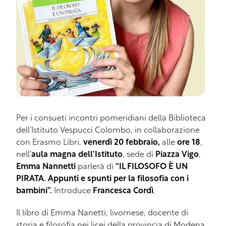
Per i consueti incontri pomeridiani della Biblioteca
dell’Istituto Vespucci Colombo, in collaborazione
con Erasmo Libri,
venerdì 20 febbraio,
alle
ore 18
,
nell’
aula magna dell’Istituto
, sede di
Piazza Vigo
,
Emma Nannetti
parlerà di
“IL FILOSOFO È UN
PIRATA. Appunti e spunti per la filosofia con i
bambini”.
Introduce
Francesca Cordì
.
Il libro di Emma Nanetti, livornese, docente di
storia e filosofia nei licei della provincia di Modena,