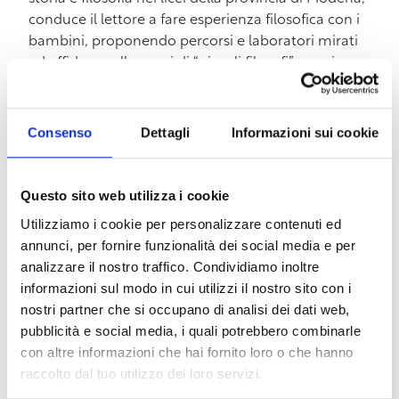
conduce il lettore a fare esperienza filosofica con i
bambini, proponendo percorsi e laboratori mirati
ad affidare nelle mani di “piccoli filosofi” nuovi
strumenti per riflettere sulle tematiche che
incontrano nel quotidiano e incoraggiano all’uso
del pensiero autonomo esercitando il diritto alla
Consenso
Dettagli
Informazioni sui cookie
libera espressione. L’autrice è convinta che solo il
confronto consenta di aprire la mente e imparare
cose nuove. “Fare filosofia” significa interrogarsi
Questo sito web utilizza i cookie
insieme, cercare insieme, continuando a
Utilizziamo i cookie per personalizzare contenuti ed
meravigliarsi.
annunci, per fornire funzionalità dei social media e per
analizzare il nostro traffico. Condividiamo inoltre
Pertanto gli organizzatori sono convinti che si tratti
informazioni sul modo in cui utilizzi il nostro sito con i
di una preziosa occasione di incontro e
nostri partner che si occupano di analisi dei dati web,
sperimentazione, per cooperare, ricercare e creare
pubblicità e social media, i quali potrebbero combinarle
contesti attraverso cui condividere dubbi e
con altre informazioni che hai fornito loro o che hanno
domande in relazione all’educazione
raccolto dal tuo utilizzo dei loro servizi.
all’insegnamento, dai più piccoli ai più grandi.