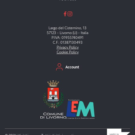
Largo del Cisternino, 13
57123 - Livorno (LI) - Italia
P.IVA: 01955740491
C.F.: 01387130493
Privacy Policy
Cookie Policy
Menu secondario
Account