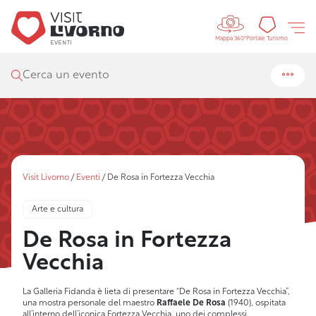
Controls 
Portal
Portale Turismo
Mappa 360°
Cerca un evento
Visit Livorno
/
Eventi
/
De Rosa in Fortezza Vecchia
Arte e cultura
De Rosa in Fortezza
Vecchia
La Galleria Fidanda è lieta di presentare “De Rosa in Fortezza Vecchia”,
una mostra personale del maestro
Raffaele De Rosa
(1940), ospitata
all’interno dell’iconica Fortezza Vecchia, uno dei complessi