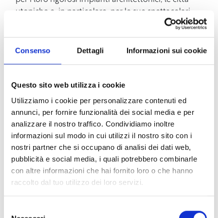
per i loro rigorosi impianti architettonici, le città
utopiche e, in particolare, per le sue spettacolari
battaglie mitologiche. Cavalieri senza tempo,
creature leggendarie e atmosfere oniriche
animeranno lo spazio, trasportando i visitatori in
Consenso
Dettagli
Informazioni sui cookie
una dimensione dove il mito incontra la pittura.
Un’assoluta novità sarà la presentazione di una
Questo sito web utilizza i cookie
serie limitata di litografie
, tra cui alcune raffiguranti
Utilizziamo i cookie per personalizzare contenuti ed
proprio la
Fortezza Vecchia
. Commissionate
annunci, per fornire funzionalità dei social media e per
appositamente dalla Galleria Fidanda, queste
analizzare il nostro traffico. Condividiamo inoltre
opere inedite mostrano il celebre monumento
informazioni sul modo in cui utilizzi il nostro sito con i
livornese reinterpretato attraverso lo stile
nostri partner che si occupano di analisi dei dati web,
inconfondibile del Maestro, rendendo omaggio al
pubblicità e social media, i quali potrebbero combinarle
profondo legame tra l’artista e la città labronica.
con altre informazioni che hai fornito loro o che hanno
raccolto dal tuo utilizzo dei loro servizi.
L’inaugurazione ufficiale si terrà
venerdì 19 giugno
alle ore 18:00
, alla presenza dell’artista e degli
organizzatori, offrendo ad appassionati, cittadini e
Selezione