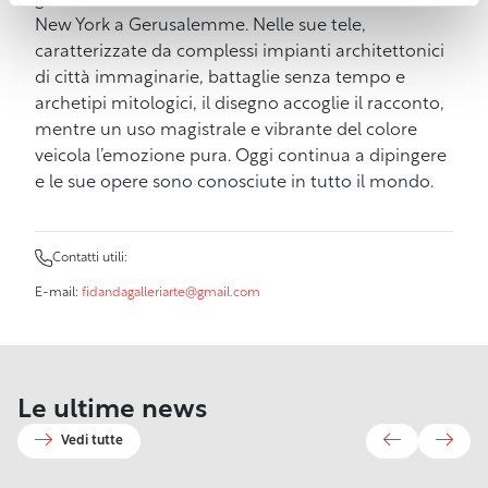
globo: in tutta la Francia, dal Canada all’India, da
New York a Gerusalemme. Nelle sue tele,
caratterizzate da complessi impianti architettonici
di città immaginarie, battaglie senza tempo e
archetipi mitologici, il disegno accoglie il racconto,
mentre un uso magistrale e vibrante del colore
veicola l’emozione pura. Oggi continua a dipingere
e le sue opere sono conosciute in tutto il mondo.
Contatti utili:
E-mail:
fidandagalleriarte@gmail.com
6 Maggio
11 Giugno 2026
2026
27 Marzo 2026
9 Luglio 2026
Le ultime news
Comune di
Effetto
Harborea.
29 Maggio 2026
Riapre il
26 Giugno 2026
Livorno e
Biennale del
Venezia
“Fioriture
21 Luglio 2026
Museo
Sabato 27
28 Aprile 2026
Effetto
Fondazione LEM
mare e
2026: al
Urbane”:
Vedi tutte
Fattori.
giugno la
Conservatorio
21 Aprile 2026
Venezia,
a Palermo per la
dell’acqua:
via il
Fondazione
Nuovo
Terrazza
Mascagni: al
Gare
navette
68ª Assemblea
passi avanti
bando
LEM lancia
allestimento,
Mascagni
via le due
Remiere