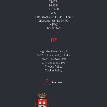
Menu principale
TEATRI
MUSEI
FESTIVAL
EVENTI
PERSONALIZZA L'ESPERIENZA
SEGNALA UN EVENTO
NEWS
TOUR 360
Largo del Cisternino, 13
57123 - Livorno (LI) - Italia
P.IVA: 01955740491
C.F.: 01387130493
Privacy Policy
Cookie Policy
Menu secondario
Account