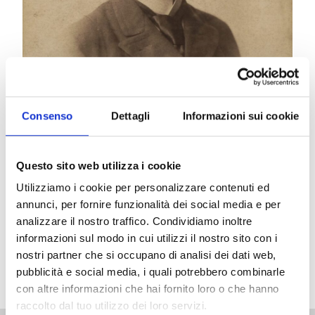
Consenso
Dettagli
Informazioni sui cookie
DAL VERISMO ALL’AVANGUARDIA
Musiche di
Mascagni, Ravel e Satie
Questo sito web utilizza i cookie
In collaborazione con
Guardiagrele Opera Festival
Utilizziamo i cookie per personalizzare contenuti ed
Solisti del Guardiagrele Opera Festival
annunci, per fornire funzionalità dei social media e per
Anna Cognetta
pianoforte
analizzare il nostro traffico. Condividiamo inoltre
Presenta
Fulvio Venturi
informazioni sul modo in cui utilizzi il nostro sito con i
nostri partner che si occupano di analisi dei dati web,
Biglietti: posto unico € 5
pubblicità e social media, i quali potrebbero combinarle
con altre informazioni che hai fornito loro o che hanno
raccolto dal tuo utilizzo dei loro servizi.