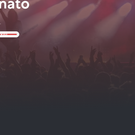
nato
.
viti