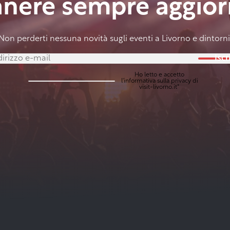
anere sempre aggior
Non perderti nessuna novità sugli eventi a Livorno e dintorni
Iscri
Ho letto e accetto
l'
informativa sulla privacy
di
visit-livorno.it*