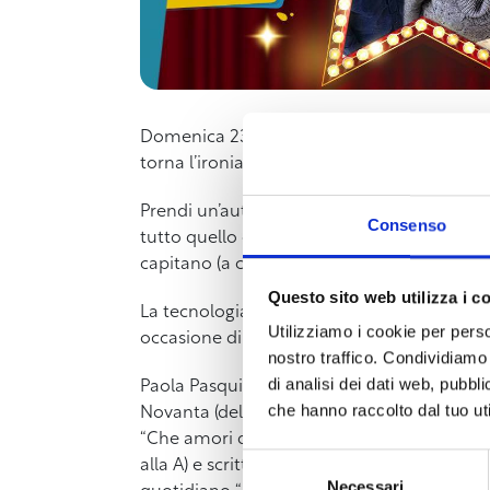
Domenica 23 aprile alle 16,30 sbarcherà il 
torna l’ironia di
Paola Pasqui
e
Claudio Ma
Prendi un’autrice comica e un autore di satira
Consenso
tutto quello che desiderano sul mondo circo
capitano (a chiunque) in uno show acutiss
Questo sito web utilizza i c
La tecnologia, le mode, i reality, il cambi
Utilizziamo i cookie per perso
occasione di
“satira” e di burla
, distorto d
nostro traffico. Condividiamo 
di analisi dei dati web, pubbl
Paola Pasqui e Claudio Marmugi, livornesi, 
che hanno raccolto dal tuo uti
Novanta (del secolo scorso) e da lì non si 
“Che amori di comici”), hanno condotto trasm
Selezione
alla A) e scritto libri per la stessa casa ed
Necessari
del