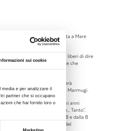
coli del Centro Commerciale Porta a Mare
buttali su un palco, lasciandoli liberi di dire
Informazioni sui cookie
nostra) vita quotidiana e le cose che
i” e “insieme a noi”).
aspetto della vita reale diventerà
l media e per analizzare il
astica dei
“ferocissimi”
Pasqui e Marmugi.
ostri partner che si occupano
azioni che hai fornito loro o
a di Teatro del Vertigo
nei primi anni
a di occasioni (“Tanto per Ridere…
Tanto”,
Calcio passò dalla serie C alla B e dalla B
 l’inserto di satira “pungente” del
Marketing