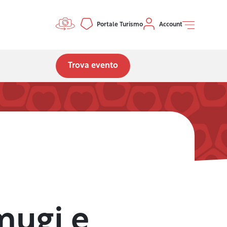
Controls menu
Portale Turismo
Account
Trova evento
mugi e