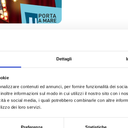
“gran cabaret” nella piazza di Porta a Mare. Nell’area spetta
rmugi
nello spettacolo comico dal titolo “
Coppia a mare
”.
 (che sono anche, nella vita, due attori brillanti di teatro) e 
Dettagli
stante. Parleranno male di “tutto e tutti”, trasformando la (
imo e divertente che riderà bonariamente “di
noi” (ma “con no
ookie
amento della nostra società durante e dopo la Pandemia, ogni 
nalizzare contenuti ed annunci, per fornire funzionalità dei socia
alla lente dell’ironia e dalla visione del mondo surreale e sarc
inoltre informazioni sul modo in cui utilizzi il nostro sito con i n
icità e social media, i quali potrebbero combinarle con altre inform
hanno iniziato, entrambi, la loro
carriera di comici
alla
Scuol
lizzo dei loro servizi.
sono più fermati. Insieme hanno condiviso il palco in centinai
issioni radiofoniche (“Bagarini”, negli anni in cui il Livorno 
itrice (Erasmo). Dal 2012 sono entrambi co-autori de “La Tracina”
Preferenze
Statistiche