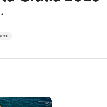
no
dividi