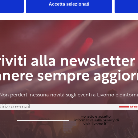
Accetta selezionati
riviti alla newsletter
anere sempre aggior
Non perderti nessuna novità sugli eventi a Livorno e dintorni
Iscri
Ho letto e accetto
l'
informativa sulla privacy
di
visit-livorno.it*