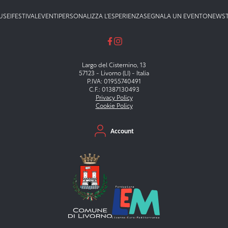
USEI
FESTIVAL
EVENTI
PERSONALIZZA L'ESPERIENZA
SEGNALA UN EVENTO
NEWS
Largo del Cisternino, 13
57123 - Livorno (LI) - Italia
P.IVA: 01955740491
C.F.: 01387130493
Privacy Policy
Cookie Policy
Menu secondario
Account