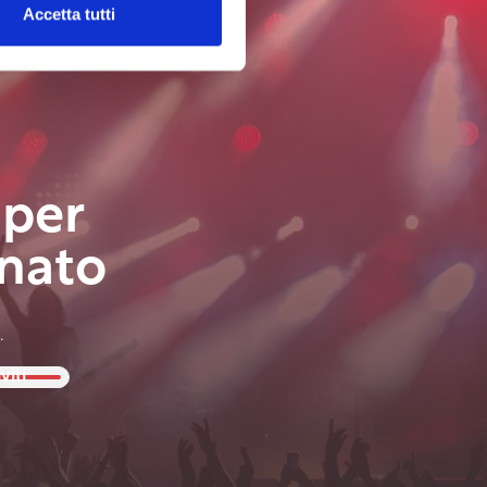
Accetta tutti
 per
nato
.
viti