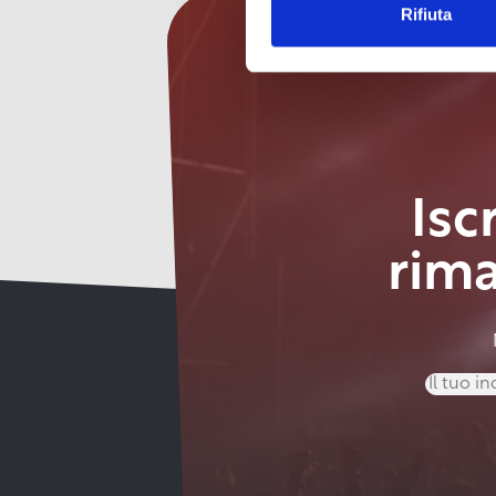
Rifiuta
Isc
rim