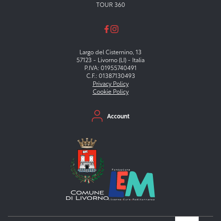
TOUR 360
Largo del Cisternino, 13
57123 - Livorno (LI) - Italia
P.IVA: 01955740491
C.F.: 01387130493
Privacy Policy
Cookie Policy
Menu secondario
Account