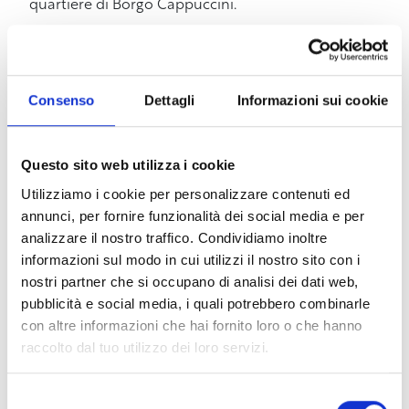
quartiere di Borgo Cappuccini.
A chiudere
Straborgo
, anche quest’anno
la diretta
della gara dei gozzi a dieci remi della Coppa
Risi’atori, trasmessa dalle 18.30 sul maxischermo
Consenso
Dettagli
Informazioni sui cookie
di piazza Mazzini, su Granducato Tv
(canale 15) e in
streaming sui canali di
Visit Livorno, Gare
Remiere
e
Granducato
.
Questo sito web utilizza i cookie
Utilizziamo i cookie per personalizzare contenuti ed
A commentare in diretta l’epico sforzo degli
annunci, per fornire funzionalità dei social media e per
equipaggi dei gozzi a dieci remi, la
telecronaca di
analizzare il nostro traffico. Condividiamo inoltre
Fabrizio Pucci e Simona Poggianti
, mentre
una
informazioni sul modo in cui utilizzi il nostro sito con i
pattuglia di droni
permetterà di
seguire la gara
nostri partner che si occupano di analisi dei dati web,
momento per momento
anche grazie ai
pubblicità e social media, i quali potrebbero combinarle
tracciamenti GPS collegati alle barche che
con altre informazioni che hai fornito loro o che hanno
consentiranno di
valutare i distacchi in tempo
raccolto dal tuo utilizzo dei loro servizi.
reale
.
Quest’anno
anche
due novità
: verranno
Selezione