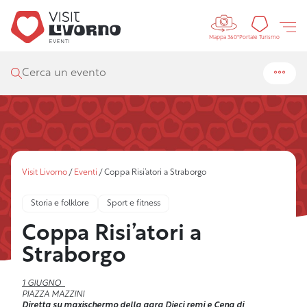
Controls 
Portal
Portale Turismo
Mappa 360°
Cerca un evento
Visit Livorno
/
Eventi
/
Coppa Risi’atori a Straborgo
Storia e folklore
Sport e fitness
Coppa Risi’atori a
Straborgo
1 GIUGNO
PIAZZA MAZZINI
Diretta su maxischermo della gara Dieci remi e Cena di