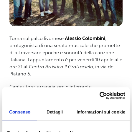
Torna sul palco livornese
Alessio Colombini
,
protagonista di una serata musicale che promette
di attraversare epoche e sonorità della canzone
italiana. L’appuntamento è per venerdì 10 aprile alle
ore 21 al
Centro Artistico Il Grattacielo
, in via del
Platano 6.
Cantautore, arrangiatore e interprete
raffinato,
Alessio Colombini
rappresenta una figura
eclettica della musica italiana, capace di muoversi
tra generi e decenni mantenendo sempre uno stile
Consenso
Dettagli
Informazioni sui cookie
personale e riconoscibile. La sua carriera ha avuto
uno dei momenti
più significativi con la
partecipazione al
Festival di Sanremo 1983
con il