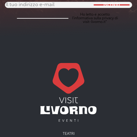
Iscriviti
Ho letto e accetto
l'
informativa sulla privacy
di
visit-livorno.it*
Menu principale
TEATRI