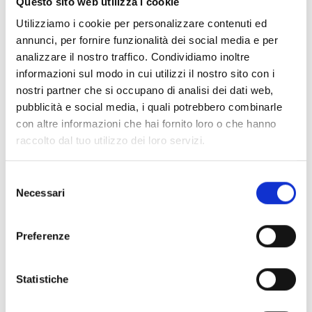
Questo sito web utilizza i cookie
brano
“Scatole cinesi”
, che lo ha fatto conoscere al
Utilizziamo i cookie per personalizzare contenuti ed
grande pubblico .
annunci, per fornire funzionalità dei social media e per
analizzare il nostro traffico. Condividiamo inoltre
Nel corso degli anni,
Colombini
ha affiancato
informazioni sul modo in cui utilizzi il nostro sito con i
all’attività di cantautore anche quella di divulgatore
nostri partner che si occupano di analisi dei dati web,
musicale, portando in scena spettacoli come
“Beat
pubblicità e social media, i quali potrebbero combinarle
Generation”
e
“Beatles senza confini”
, nei quali
con altre informazioni che hai fornito loro o che hanno
unisce musica e narrazione per raccontare il
raccolto dal tuo utilizzo dei loro servizi.
contesto culturale degli anni Sessanta . Una
dimensione che rende i
suoi concerti esperienze
coinvolgenti, capaci di andare oltre la semplice
Selezione
Necessari
esecuzione dal vivo.
del
consenso
Sul palco del Grattacielo sarà accompagnato da
Preferenze
una band composta da
Marco Mazzantini
(piano e
voce),
Matteo Giovannelli
(tastiere e
voce),
Cristiano Cei
(basso),
Fabrizio
Statistiche
Casella
(batteria),
Icilio Lanini
(sax e flauto) e
Carola
Cuneo
(voce), per un ensemble che promette