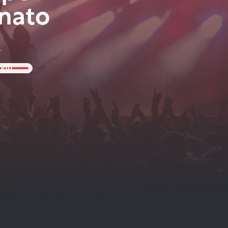
nato
.
viti