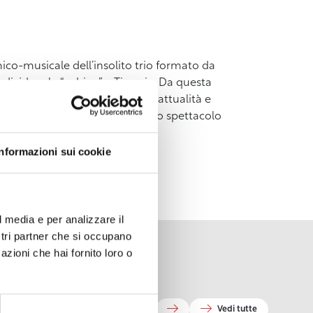
omico-musicale dell’insolito trio formato da
dividere la “gabina” a Tirrenia. Da questa
 monologhi, dialoghi, satira, attualità e
anendo in tour per 4 anni, con lo spettacolo
Informazioni sui cookie
l media e per analizzare il
ostri partner che si occupano
azioni che hai fornito loro o
Vedi tutte