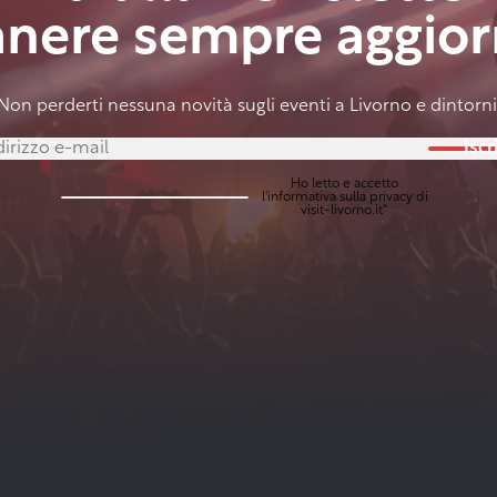
anere sempre aggior
Non perderti nessuna novità sugli eventi a Livorno e dintorni
Iscri
Ho letto e accetto
l'
informativa sulla privacy
di
visit-livorno.it*