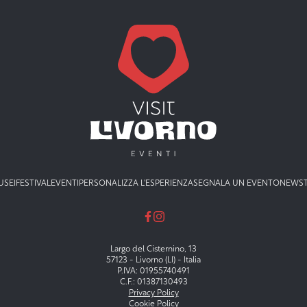
USEI
FESTIVAL
EVENTI
PERSONALIZZA L'ESPERIENZA
SEGNALA UN EVENTO
NEWS
Largo del Cisternino, 13
57123 - Livorno (LI) - Italia
P.IVA: 01955740491
C.F.: 01387130493
Privacy Policy
Cookie Policy