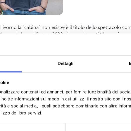
 Livorno la “cabina” non esiste) è il titolo dello spettacolo c
rmugi che, nell’estate 2022, si sono ritrovati (davvero) a con
escola canzoni vere (stonate e non), brani parodiati, duetti,
uilini”, si è rivelata un format innovativo e di successo, rim
Dettagli
ookie
nalizzare contenuti ed annunci, per fornire funzionalità dei socia
inoltre informazioni sul modo in cui utilizzi il nostro sito con i n
icità e social media, i quali potrebbero combinarle con altre inform
lizzo dei loro servizi.