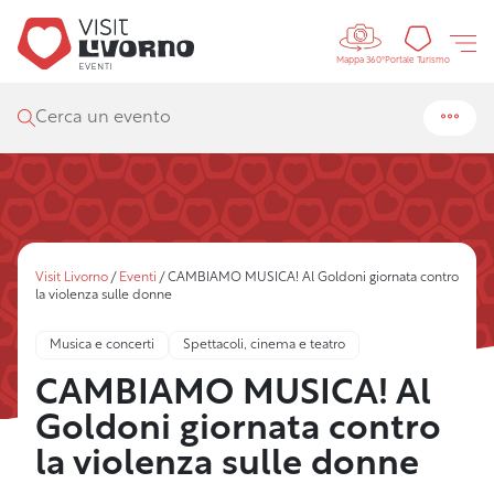
Controls 
Portal
Portale Turismo
Mappa 360°
Cerca un evento
Visit Livorno
/
Eventi
/
CAMBIAMO MUSICA! Al Goldoni giornata contro
la violenza sulle donne
Musica e concerti
Spettacoli, cinema e teatro
CAMBIAMO MUSICA! Al
Goldoni giornata contro
la violenza sulle donne