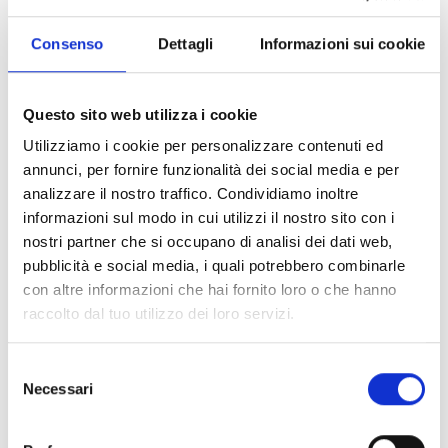
disponibili al botteghino del Teatro Goldoni (tel.
0586-204290) martedì e giovedì ore 10/13;
Consenso
Dettagli
Informazioni sui cookie
mercoledì, venerdì e sabato ore 16.30/19.30, e
in vendita online su ticketone.it.
Questo sito web utilizza i cookie
L’iniziativa, che si avvale del patrocinio del Comune
di Livorno, è stata ideata nel 2015 da Alice
Utilizziamo i cookie per personalizzare contenuti ed
Graziadei e dall’Università di Bologna, che ha
annunci, per fornire funzionalità dei social media e per
assegnato la direzione artistica e creazione dello
analizzare il nostro traffico. Condividiamo inoltre
spettacolo a Valeria Iaquinto, arriva per il secondo
informazioni sul modo in cui utilizzi il nostro sito con i
anno consecutivo a Livorno in occasione
nostri partner che si occupano di analisi dei dati web,
della
Giornata internazionale della lotta alla
pubblicità e social media, i quali potrebbero combinarle
violenza sulle donne
.
con altre informazioni che hai fornito loro o che hanno
raccolto dal tuo utilizzo dei loro servizi.
L’evento ha due obiettivi
, da una parte
sensibilizzare un ampio pubblico trasversale alla
Selezione
tematica della
violenza sulle donne
,
Necessari
del
dall’altra
raccogliere fondi
da devolvere ai centri
consenso
antiviolenza del territorio in cui viene realizzato.