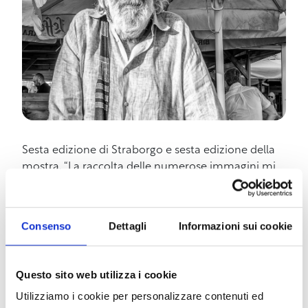
Sesta edizione di Straborgo e sesta edizione della
mostra. “La raccolta delle numerose immagini mi
ha portato a concepire fin dall’inizio un
allestimento direttamente sulle pareti dei palazzi –
spiega l’ideatore Stefano Pilato – in corrispondenza
Consenso
Dettagli
Informazioni sui cookie
approssimativa degli scatti fotografici originari,
lungo un tratto di Borgo dei Cappuccini e di vie
limitrofe. Complessivamente sono in mostra oltre
Questo sito web utilizza i cookie
200 fotografie disposte su circa 30 postazioni,
Utilizziamo i cookie per personalizzare contenuti ed
corredate da didascalie in italiano e in inglese. Le