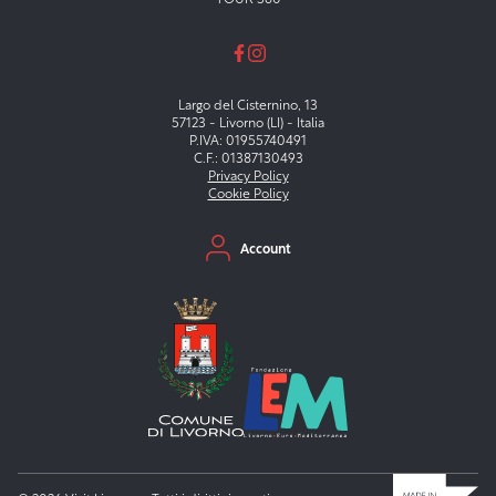
Largo del Cisternino, 13
57123 - Livorno (LI) - Italia
P.IVA: 01955740491
C.F.: 01387130493
Privacy Policy
Cookie Policy
Menu secondario
Account