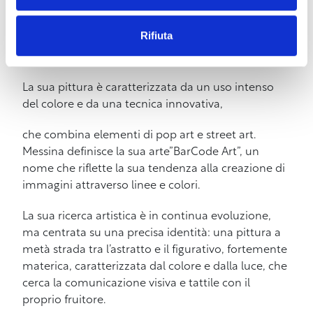
e mostre, tra cui “Luci e Ombre” nella Chiesa di
Sant’Agostino a Pietrasanta nel 2024, “Natura e
Rifiuta
Forme” nel 2023 a Milano, “Carmine Messina a
Forte dei Marmi” nel 2018.
La sua pittura è caratterizzata da un uso intenso
del colore e da una tecnica innovativa,
che combina elementi di pop art e street art.
Messina definisce la sua arte”BarCode Art”, un
nome che riflette la sua tendenza alla creazione di
immagini attraverso linee e colori.
La sua ricerca artistica è in continua evoluzione,
ma centrata su una precisa identità: una pittura a
metà strada tra l’astratto e il figurativo, fortemente
materica, caratterizzata dal colore e dalla luce, che
cerca la comunicazione visiva e tattile con il
proprio fruitore.