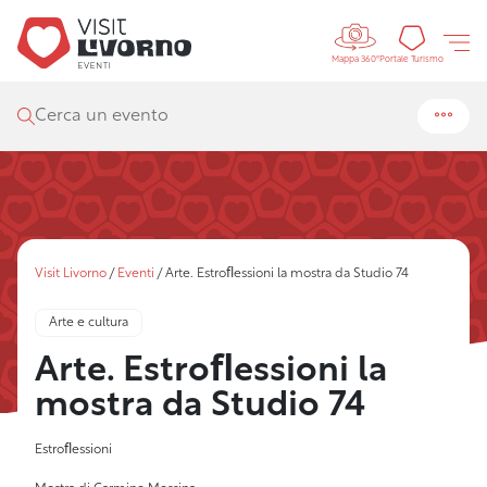
Controls 
Portal
Portale Turismo
Mappa 360°
Cerca un evento
Visit Livorno
/
Eventi
/
Arte. Estroﬂessioni la mostra da Studio 74
Arte e cultura
Arte. Estroﬂessioni la
mostra da Studio 74
Estroﬂessioni