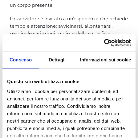
un corpo presente.
L’osservatore è invitato a un’esperienza che richiede
tempo e attenzione: avvicinarsi, allontanarsi,
seguire le variazioni minime della superficie,
lasciarsi guidare dalle ombre e dalle sporgenze. In
questo processo, il quadro smette diventa
presenza, un oggetto che interroga il nostro modo
Consenso
Dettagli
Informazioni sui cookie
di guardare e di abitare lo spazio.
Le opere nascono da due tecniche diverse ma
Questo sito web utilizza i cookie
affini: le tele estroflesse e le ingessature. Nelle
Utilizziamo i cookie per personalizzare contenuti ed
prime, oggetti e strati acrilici deformano la tela,
annunci, per fornire funzionalità dei social media e per
trasformando il quadro in una forma che occupa lo
analizzare il nostro traffico. Condividiamo inoltre
spazio. Nelle seconde, tela, gesso e vinavil creano
informazioni sul modo in cui utilizzi il nostro sito con i
una superficie compatta sotto cui si percepiscono
nostri partner che si occupano di analisi dei dati web,
elementi nascosti che agiscono dall’interno. In
pubblicità e social media, i quali potrebbero combinarle
entrambi i casi, il gesto artistico è costruttivo e
con altre informazioni che hai fornito loro o che hanno
generativo, la pittura non rappresenta, ma