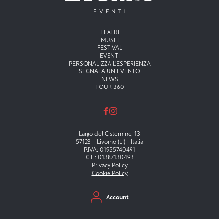
Menu principale
TEATRI
MUSEI
FESTIVAL
EVENTI
PERSONALIZZA L'ESPERIENZA
SEGNALA UN EVENTO
NEWS
TOUR 360
Largo del Cisternino, 13
57123 - Livorno (LI) - Italia
P.IVA: 01955740491
C.F.: 01387130493
Privacy Policy
Cookie Policy
Menu secondario
Account