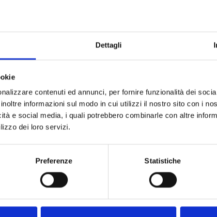
 scoperta degli antichi e dimenticati mestieri del porto di L
Dettagli
delle imbarcazioni dell’Autorità di Sistema Portuale del Ma
e imbarcazioni storiche.
ookie
 Pontino, evocheremo nei loro luoghi di lavoro, i facchini e ta
nalizzare contenuti ed annunci, per fornire funzionalità dei socia
d’acqua dove incontrerete Fulvio Pacitto, l’ultimo Maestro d’
inoltre informazioni sul modo in cui utilizzi il nostro sito con i n
 questo antico mestiere.
icità e social media, i quali potrebbero combinarle con altre inform
lizzo dei loro servizi.
Preferenze
Statistiche
usate durante il tour)
 di San Ferdinando, p.zza Anita Garibaldi 1, Livorno