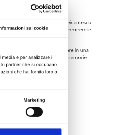
ivorno. Partendo dal cuore del seicentesco
Informazioni sui cookie
r Tirreno Settentrionale, dove ammirerete
nti altri mestieri, fino a giungere in una
l media e per analizzare il
ascia di Livorno, che con le sue memorie
ostri partner che si occupano
azioni che hai fornito loro o
Marketing