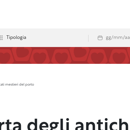
cati mestieri del porto
ta degli antich