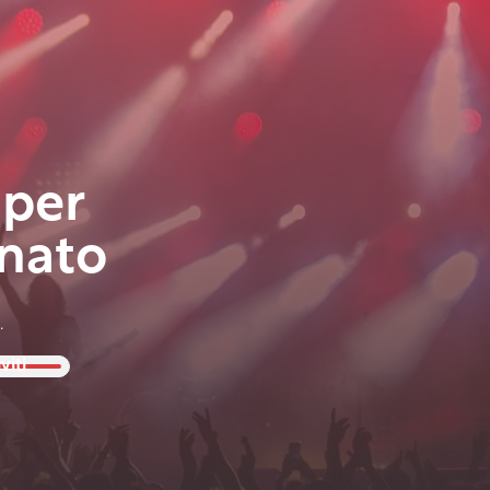
 per
nato
.
viti