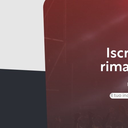
Isc
rim