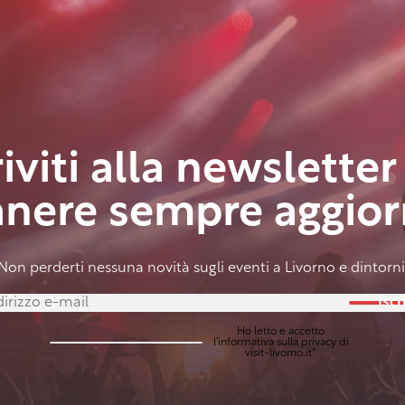
riviti alla newsletter
anere sempre aggior
Non perderti nessuna novità sugli eventi a Livorno e dintorni
Iscri
Ho letto e accetto
l'
informativa sulla privacy
di
visit-livorno.it*