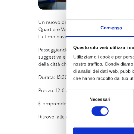
Un nuovo originale tour che vi porterà alla
Consenso
Quartiere Venezia avrete accesso al Museo 
l’ultimo navicello rimasto a Livorno ed altr
Questo sito web utilizza i c
Passeggiando nei quartieri storici Venezia e
Utilizziamo i cookie per perso
suggestiva e caratteristica cantina a pelo 
nostro traffico. Condividiamo 
della città che fu, ci darà dimostrazione di
di analisi dei dati web, pubbl
Durata: 15:30-17:30 (2 ore)
che hanno raccolto dal tuo uti
Prezzo: 12 € a persona
Selezione
Necessari
del
(Comprende il nolo delle radiotrasmittenti 
consenso
Ritrovo: alle ore 15:30 di fronte alla chiesa