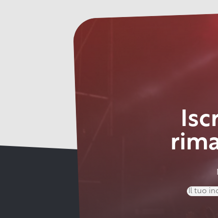
Isc
rim