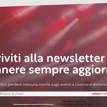
riviti alla newsletter
anere sempre aggior
Non perderti nessuna novità sugli eventi a Livorno e dintorni
Iscri
Ho letto e accetto
l'
informativa sulla privacy
di