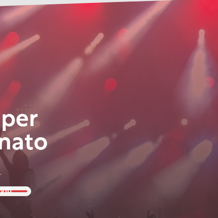
 per
nato
.
viti