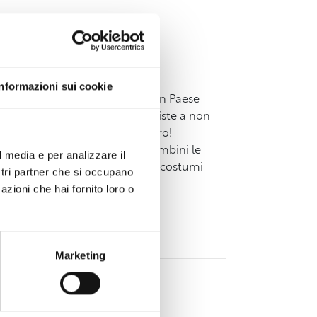
Informazioni sui cookie
proprio trionfo di fantasia. In un Paese
poi tanto folle. Se anche riusciste a non
raggi, nessuna testa è al sicuro!
mer farà rivivere a grandi e bambini le
l media e per analizzare il
 gli oltre quaranta meravigliosi costumi
ostri partner che si occupano
azioni che hai fornito loro o
Marketing