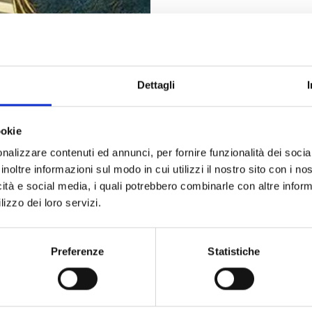
Dettagli
in dentro la tana del coniglio bianco, assisterete a un vero e 
 e i gatti parlano, anche un Cappellaio Matto non vi sembrerà 
ookie
al contrario, state in guardia: con la Regina di Cuori nei pa
nuovo, sorprendente musical! Un cast di 15 eccezionali perfor
nalizzare contenuti ed annunci, per fornire funzionalità dei socia
 Paese delle Meraviglie sa regalare! Le musiche coinvolgenti,
inoltre informazioni sul modo in cui utilizzi il nostro sito con i n
e faranno da cornice ad uno spettacolo indimenticabile.
icità e social media, i quali potrebbero combinarle con altre inform
lizzo dei loro servizi.
Preferenze
Statistiche