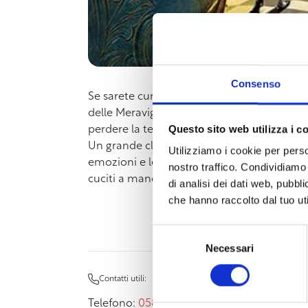
Consenso
Se sarete curiosi come Alice e la seguirete f
delle Meraviglie in cui i bruchi borbottano
Questo sito web utilizza i c
perdere la testa in un mondo completamente 
Un grande classico della letteratura in un 
Utilizziamo i cookie per perso
emozioni e le continue sorprese che solo il
nostro traffico. Condividiamo 
cuciti a mano e le spettacolari scenografi
di analisi dei dati web, pubbl
che hanno raccolto dal tuo uti
Selezione
Necessari
del
consenso
Contatti utili:
Telefono:
0586.204290