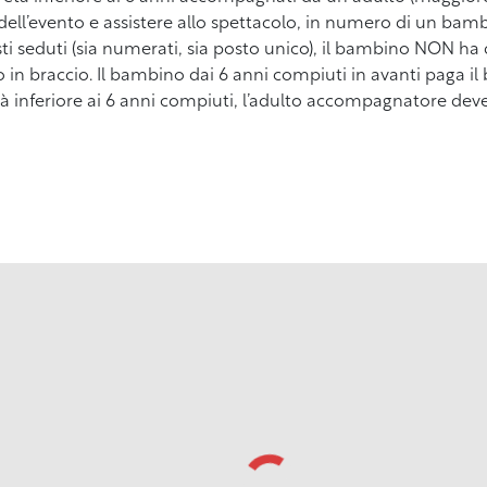
ell’evento e assistere allo spettacolo, in numero di un ba
osti seduti (sia numerati, sia posto unico), il bambino NON ha
n braccio. Il bambino dai 6 anni compiuti in avanti paga il b
tà inferiore ai 6 anni compiuti, l’adulto accompagnatore de