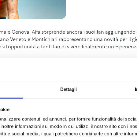
ma e Genova, Alfa sorprende ancora i suoi fan aggiungendo t
liano Veneto e Montichiari rappresentano una novità per il 
ì l’opportunità a tanti fan di vivere finalmente un’esperienza
i ha creato il mondo ma so che era innamorato tour” con il s
raordinario dal punto di vista discografico e live.
onante debutto al Festival di Sanremo, dove ha portato tutto i
musica italiana, Roberto Vecchioni, per un duetto che ha las
Dettagli
Non so chi ha creato il mondo ma so che era innamorato tour” 
anti a migliaia di fan.
ookie
 ritorno sul palco con un tour estivo di trenta date con cui ha gir
nalizzare contenuti ed annunci, per fornire funzionalità dei socia
calato le classifiche dei singoli più venduti e ascoltati in 
inoltre informazioni sul modo in cui utilizzi il nostro sito con i n
dell’attuale panorama musicale.
icità e social media, i quali potrebbero combinarle con altre inform