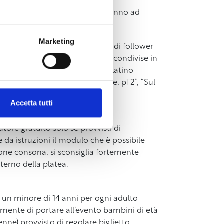
eneto e Montichiari, e che si vanno ad
Marketing
ale Youtube e oltre 1.8 milione di follower
tube. Le sue canzoni sono state condivise in
 ottenuto 1 quintuplo disco di platino
 di platino (“TeStA Tra Le NuVoLe, pT2”, “Sul
Accetta tutti
ore gratuito solo se provvisti di
e da istruzioni il modulo che è possibile
ione consona, si sconsiglia fortemente
nterno della platea.
 un minore di 14 anni per ogni adulto
temente di portare all’evento bambini di età
nne) provvisto di regolare biglietto