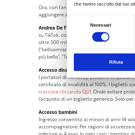
che hanno raccolto dal tuo uti
Ora, con l’annuncio di tre nuove date per i
aggiungere a quelle già annunciate, Alfa di
Selezione
Necessari
del
Andrea De Filippi, in arte Alfa
, è un cantau
consenso
su TikTok, conta oltre 795 milioni di stream
oltre 500 mila video su TikTok e i suoi ulti
(“bellissimissima <3”), 1 quadruplo disco di p
più bello”, “Testa tra le nuvole, Pt.1”, “Befor
Rifiuta
Accesso disabili
I portatori di handicap possono acquistare 
certificato di invalidità al 100%. I bigliet
scaricare cliccando QUI
. Onde evitare prob
l’acquisto di un biglietto generico. Solo per 
Accesso bambini
Ingresso consentito ai minori di anni 14 
accompagnatore. Per ragioni di sicurezza ed
inferiore ai 4 anni. In ogni caso i bambini 