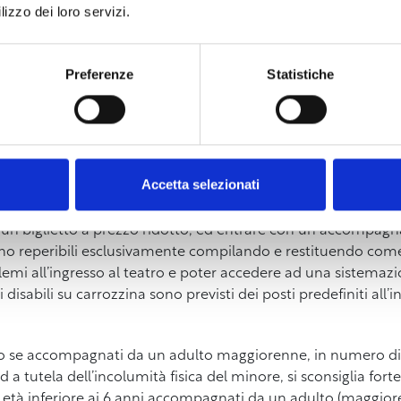
lizzo dei loro servizi.
l 2025 nei palazzetti, che toccheranno Livorno, Conegliano V
mostra ancora una volta di essere inarrestabile.
Preferenze
Statistiche
tore genovese, classe 2000. Con più di 550 mila iscritti al can
 sulle piattaforme digitali e oltre 265 milioni di views su You
mi video sono entrati ai vertici delle tendenze di YouTube. Ha
latino (“Cin Cin”), un doppio disco di platino (“Vai!”), 6 dischi
e Wanderlust”, “San Lorenzo”, “Ci sarò”), e 10 dischi d’oro.
Accetta selezionati
un biglietto a prezzo ridotto, ed entrare con un accompagnat
ti sono reperibili esclusivamente compilando e restituendo com
lemi all’ingresso al teatro e poter accedere ad una sistemaz
i disabili su carrozzina sono previsti dei posti predefiniti all’i
solo se accompagnati da un adulto maggiorenne, in numero di
 a tutela dell’incolumità fisica del minore, si sconsiglia for
di età inferiore ai 6 anni accompagnati da un adulto (maggiore