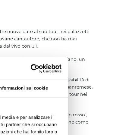
re nuove date al suo tour nei palazzetti
giovane cantautore, che non ha mai
 dal vivo con lui.
old out all’Unipol Forum di Milano, un
l suo mondo ed ha avuto la possibilità di
ciato il segno. Dopo l’emozione sanremese,
Informazioni sui cookie
(Artist First) e del suo primo tour nei
ato l’Italia. Con il brano “Il filo rosso”,
l media e per analizzare il
Italia consolidando la sua posizione come
ostri partner che si occupano
azioni che hai fornito loro o