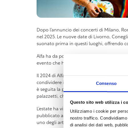
Dopo l’annuncio dei concerti di Milano, Ro
nel 2025. Le nuove date di Livorno, Coneg
suonato prima in questi luoghi, offrendo cos
Alfa ha da poco concluso il suo “Non so ch
evento che ha sigillato la fine di un anno st
Il 2024 di Alfa è iniziato con il suo emozi
condividere il palco con un gigante della 
Consenso
è seguita la pubblicazione del suo album “
palazzetti, che ha portato Alfa a cantare dav
Questo sito web utilizza i c
L’estate ha visto l’uscita di “Vabbè Ciao” e il
Utilizziamo i cookie per perso
pubblicato ad ottobre, Alfa ha rapidamente s
nostro traffico. Condividiamo 
uno degli artisti più promettenti e amati 
di analisi dei dati web, pubbl