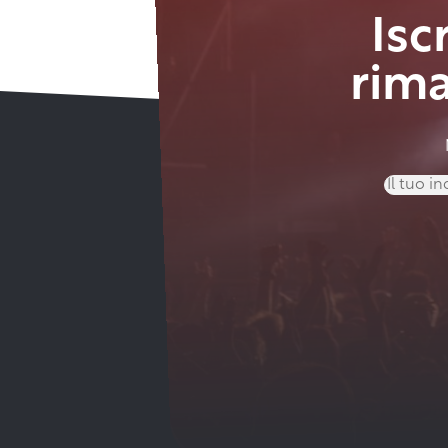
Isc
rim