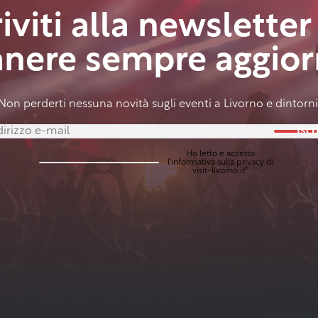
riviti alla newsletter
anere sempre aggior
Non perderti nessuna novità sugli eventi a Livorno e dintorni
Iscri
Ho letto e accetto
l'
informativa sulla privacy
di
visit-livorno.it*