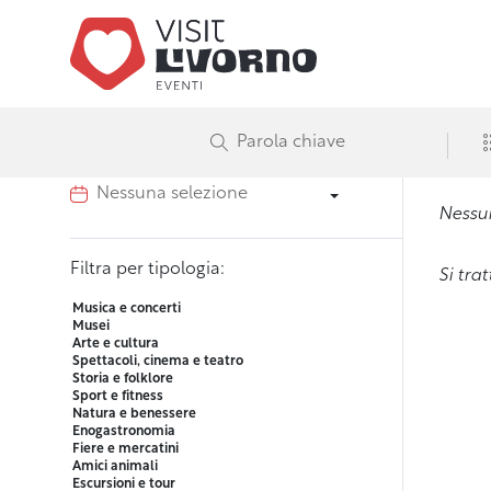
Ricerca avanzata degli
Visit Liv
eventi
Ri
Filtra per data o intervallo
Nessun
Filtra per tipologia:
Si tra
Musica e concerti
Musei
Arte e cultura
Spettacoli, cinema e teatro
Storia e folklore
Sport e fitness
Natura e benessere
Enogastronomia
Fiere e mercatini
Amici animali
Escursioni e tour