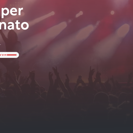
 per
nato
.
viti