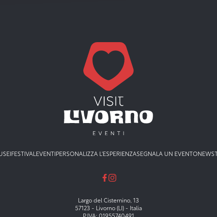
USEI
FESTIVAL
EVENTI
PERSONALIZZA L'ESPERIENZA
SEGNALA UN EVENTO
NEWS
Largo del Cisternino, 13
57123 - Livorno (LI) - Italia
P.IVA: 01955740491