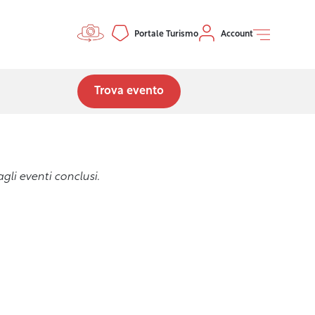
Controls menu
Portale Turismo
Account
Trova evento
gli eventi conclusi.