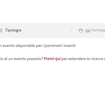
orno
/
Eventi
/
Ricerca
sultati della ricerca
 evento disponibile per i parametri inseriti.
tta di un evento passato?
Premi qui
per estendere la ricerca a