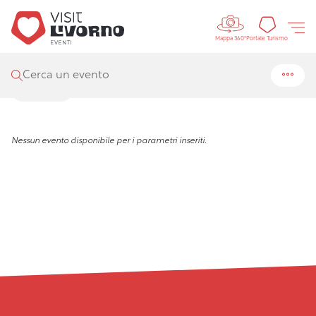
Controls 
Visit Livorno
/
Eventi
/
Ricerca
Portal
Portale Turismo
Mappa 360°
Risultati della ricerca
Cerca un evento
Filtra
Nessun evento disponibile per i parametri inseriti.