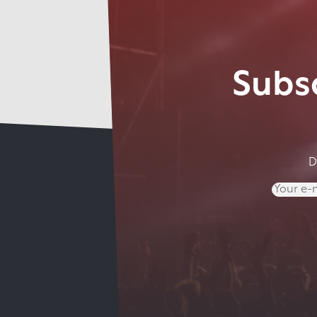
Subsc
D