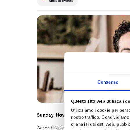
Back to events
Consenso
Questo sito web utilizza i c
Utilizziamo i cookie per perso
Sunday, November 5th, at 6:00 PM
(non-su
nostro traffico. Condividiamo 
di analisi dei dati web, pubbl
Accordi Musicali International Classical Mus