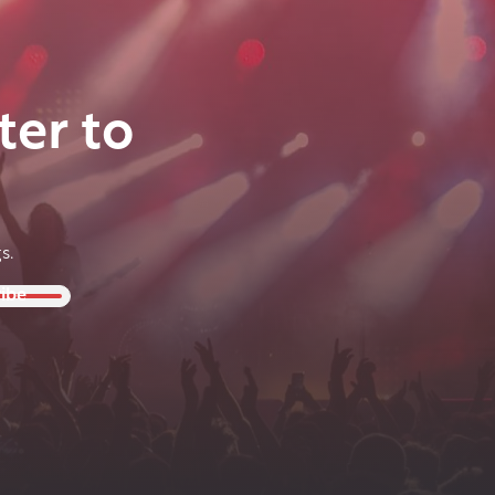
ter to
s.
ibe