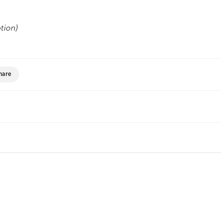
tion)
hare