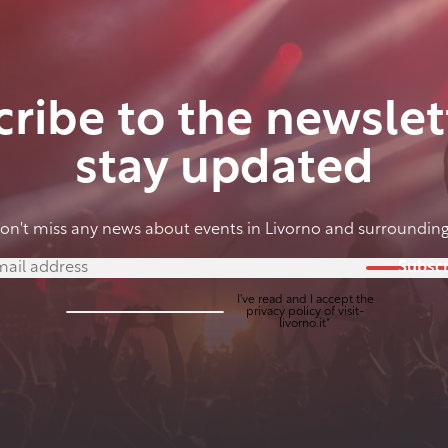
ribe to the newslet
stay updated
on't miss any news about events in Livorno and surrounding
Subscr
I've read and I accept the
privacy policy
of visit-
livorno.it*