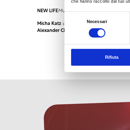
che hanno raccolto dal tuo uti
NEW LIFE
Music by
D. Shostakovich
and
A. 
Selezione
Necessari
del
Micha Katz
conductor
consenso
Alexander Chauchyan
cello
Rifiuta