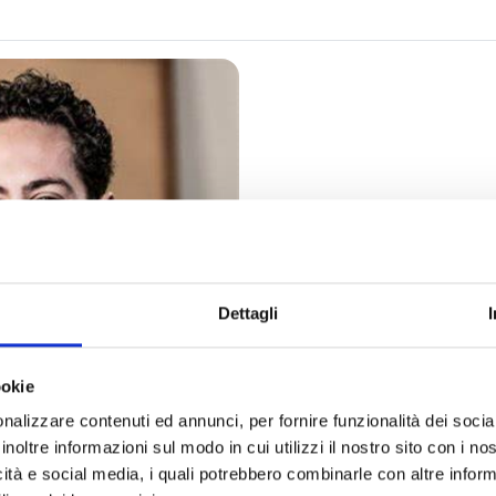
Dettagli
ookie
nalizzare contenuti ed annunci, per fornire funzionalità dei socia
bscription)
inoltre informazioni sul modo in cui utilizzi il nostro sito con i n
icità e social media, i quali potrebbero combinarle con altre inform
ic Festival
presents