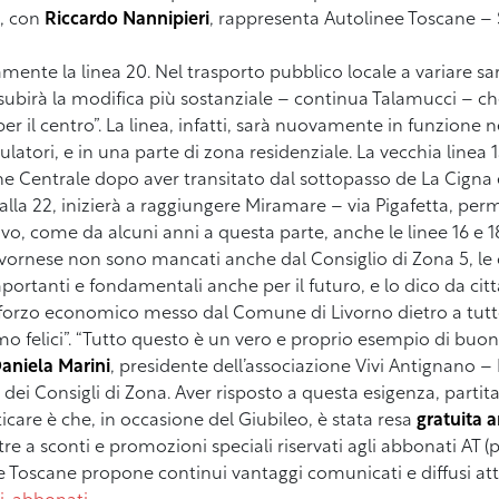
, con
Riccardo Nannipieri
, rappresenta Autolinee Toscane – 
ente la linea 20. Nel trasporto pubblico locale a variare s
he subirà la modifica più sostanziale – continua Talamucci – 
er il centro”. La linea, infatti, sarà nuovamente in funzione n
atori, e in una parte di zona residenziale. La vecchia linea 
ne Centrale dopo aver transitato dal sottopasso de La Cigna 
 alla 22, inizierà a raggiungere Miramare – via Pigafetta, perm
ivo, come da alcuni anni a questa parte, anche le linee 16 e 1
 livornese non sono mancati anche dal Consiglio di Zona 5, l
rtanti e fondamentali anche per il futuro, e lo dico da citta
forzo economico messo dal Comune di Livorno dietro a tutto
mo felici”. “Tutto questo è un vero e proprio esempio di buon
aniela Marini
, presidente dell’associazione Vivi Antignano – L
e dei Consigli di Zona. Aver risposto a questa esigenza, parti
icare è che, in occasione del Giubileo, è stata resa
gratuita a
e a sconti e promozioni speciali riservati agli abbonati AT (pe
ee Toscane propone continui vantaggi comunicati e diffusi attra