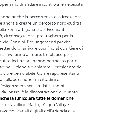
Speriamo di andare incontro alle necessità
aranno anche la percorrenza e la frequenza
che andrà a creare un percorso nord-sud tra
ella zona artigianale del Picchianti,
15, di conseguenza, prolungherà per la
e via Donnini. Prolungamenti previsti
ettendo di arrivare così fino al quartiere di
8 arriveranno al mare. Un plauso per gli
e cui sollecitazioni hanno permesso parte
dino. – tiene a dichiarare il presidente del
 ciò è ben visibile. Come rappresentanti
a collaborazione tra cittadini e
’esigenza era sentita dai cittadini,
ta dal basso, è la dimostrazione di quanto
nche la funicolare tutte le domeniche
,
r il Cavallino Matto, l’Acqua Village,
verso i canali digitali dell’azienda e la