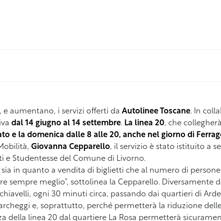
 e aumentano, i servizi offerti da
Autolinee Toscane
. In col
tiva
dal 14 giugno al 14 settembre
.
La linea 20
, che collegherà
to e la domenica dalle 8 alle 20, anche nel giorno di Ferra
Mobilità,
Giovanna Cepparello
, il servizio è stato istituito a 
 e Studentesse del Comune di Livorno.
 sia in quanto a vendita di biglietti che al numero di person
re sempre meglio”, sottolinea la Cepparello. Diversamente d
achiavelli, ogni 30 minuti circa, passando dai quartieri di A
cheggi e, soprattutto, perché permetterà la riduzione delle
enza della linea 20 dal quartiere La Rosa permetterà sicuram