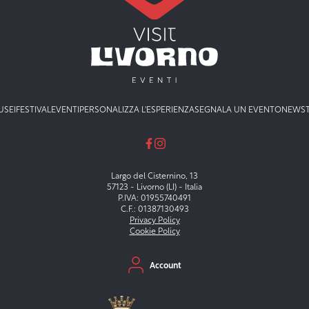
USEI
FESTIVAL
EVENTI
PERSONALIZZA L'ESPERIENZA
SEGNALA UN EVENTO
NEWS
Largo del Cisternino, 13
57123 - Livorno (LI) - Italia
P.IVA: 01955740491
C.F.: 01387130493
Privacy Policy
Cookie Policy
Menu secondario
Account