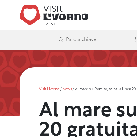
Visit Livorno
/
News
/
Al mare sul Romito, torna la Linea 20
Al mare su
20 gratuit