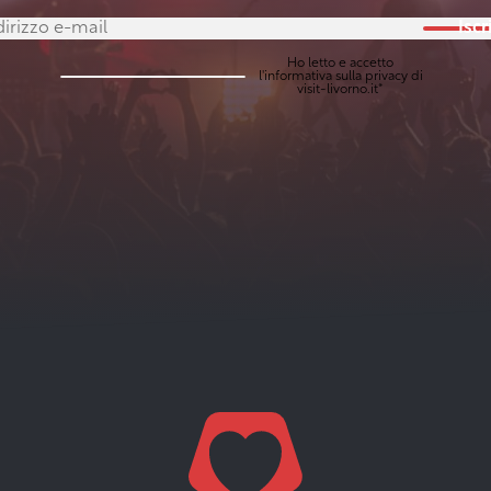
Iscri
Ho letto e accetto
l'
informativa sulla privacy
di
visit-livorno.it*