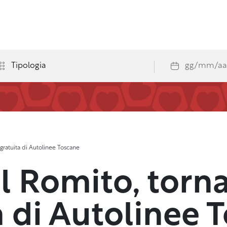
 gratuita di Autolinee Toscane
l Romito, torna
a di Autolinee 