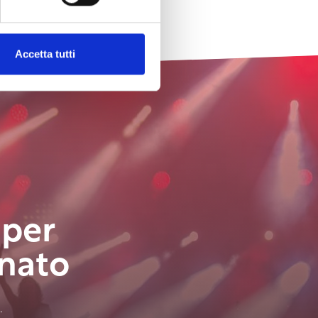
Accetta tutti
 per
nato
.