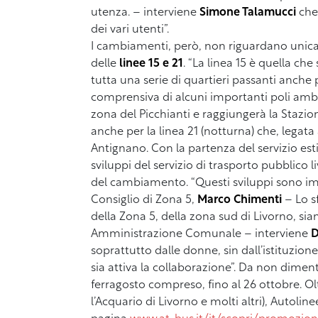
utenza. – interviene
Simone Talamucci
che
dei vari utenti”.
I cambiamenti, però, non riguardano unicam
delle
linee 15 e 21
. “La linea 15 è quella c
tutta una serie di quartieri passanti anche p
comprensiva di alcuni importanti poli ambul
zona del Picchianti e raggiungerà la Stazio
anche per la linea 21 (notturna) che, legata
Antignano. Con la partenza del servizio est
sviluppi del servizio di trasporto pubblico
del cambiamento. “Questi sviluppi sono impo
Consiglio di Zona 5,
Marco Chimenti
– Lo s
della Zona 5, della zona sud di Livorno, sia
Amministrazione Comunale – interviene
D
soprattutto dalle donne, sin dall’istituzion
sia attiva la collaborazione”. Da non diment
ferragosto compreso, fino al 26 ottobre. Oltr
l’Acquario di Livorno e molti altri), Autolin