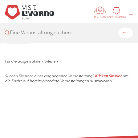
Controls 
Visit Livorno
/
Events
Touris
Tourismusportal
360°-Karte
Veranstaltungen
Eine Veranstaltung suchen
Filter
Für die ausgewählten Kriterien
Suchen Sie nach einer vergangenen Veranstaltung?
Klicken Sie hier
um
die Suche auf bereits beendete Veranstaltungen auszuweiten.