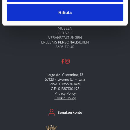
Rifiuta
Menu principale
THEATER
MUSEEN
FESTIVALS
VERANSTALTUNGEN
ERLEBNIS PERSONALISIEREN
360°-TOUR
Largo del Cisternino, 13
57123 - Livorno (LI) - Italia
P.IVA: 01955740491
C.F.: 01387130493
Privacy Policy
Cookie Policy
Menu secondario
Benutzerkonto