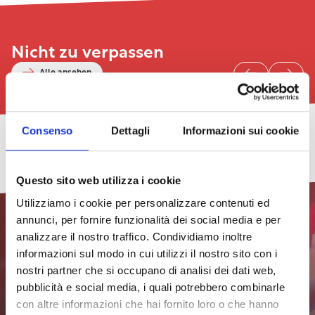
Nicht zu verpassen
Alle ansehen
Consenso
Dettagli
Informazioni sui cookie
Leicht
Cacciucco
Konzert
TheGalex
Livorno
Neues
2026
Pride
und
Art
Stadtviertel
–
2026.
Gemäldeausstellung:
Book
Straßenfest
29/07/2026
Questo sito web utilizza i cookie
Achte
Das
Elf
Fair
2026
Ausgabe
Programm
–
Alle
Utilizziamo i cookie per personalizzare contenuti ed
Insomnia
Termine
31/07/2026
24/07/2026
anzeigen
18/07/2026
21/08/2026
annunci, per fornire funzionalità dei social media e per
Alle
Alle
29/07/2026
Effekt
analizzare il nostro traffico. Condividiamo inoltre
Alle
Alle
Termine
Termine
Venedig,
Termine
Termine
Alle
anzeigen
anzeigen
41.
informazioni sul modo in cui utilizzi il nostro sito con i
anzeigen
anzeigen
Termine
Ausgabe
Effekt
nostri partner che si occupano di analisi dei dati web,
anzeigen
Abonnieren Sie den
Venedig,
Effekt
41.
pubblicità e social media, i quali potrebbero combinarle
Newsletter, um immer auf
Venedig,
Ausgabe
con altre informazioni che hai fornito loro o che hanno
41.