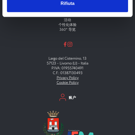
Rifiuta
Menu principale
剧院
博物馆
节日
活动
个性化体验
360° 导览
Largo del Cisternino, 13
57123 - Livorno (LI) - Italia
P.IVA: 01955740491
C.F.: 01387130493
Privacy Policy
Cookie Policy
Menu secondario
账户