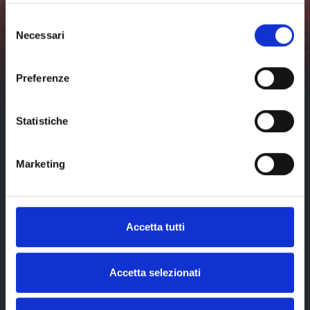
看
期
41
威
不要错过利沃诺及周边活动的任何最新消息。
所
届
尼
Selezione
有
斯
订阅
Necessari
日
效
del
期
果，
consenso
我已阅读并接受
隐私
威
第
政策
（visit-
尼
41
livorno.it）*
Preferenze
斯
届
效
果，
第
Statistiche
41
届
Marketing
Accetta tutti
Accetta selezionati