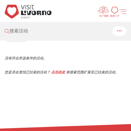
Control
Visit Livorno
/
活动
/
搜索
旅游门
旅游门户
360°地图
搜索结果
搜索活动
筛选
没有符合所选条件的活动。
您是否在查找已结束的活动？
点击此处
将搜索范围扩展至已结束的活动。