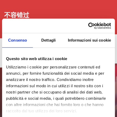
不容错过
查看全部
Consenso
Dettagli
Informazioni sui cookie
稍
Cacciucco
音
TheGalex
利
2026
微
Prid
乐
沃
年
Questo sito web utilizza i cookie
2026
2026.
会
诺
新
29/07/2026
–
该
和
艺
社
Utilizziamo i cookie per personalizzare contenuti ed
第
程
绘
术
区
查
八
序
画
书
街
看
annunci, per fornire funzionalità dei social media e per
版
展：
展
头
所
analizzare il nostro traffico. Condividiamo inoltre
十
节
有
21/08/2026
一
日
18/07/2026
31/07/2026
informazioni sul modo in cui utilizzi il nostro sito con i
–
查
期
24/07/2026
nostri partner che si occupano di analisi dei dati web,
失
查
看
查
威
眠
订阅新闻通讯，随时获取最新
看
所
看
查
尼
pubblicità e social media, i quali potrebbero combinarle
所
有
所
看
斯
con altre informazioni che hai fornito loro o che hanno
有
日
有
所
信息
29/07/2026
效
日
期
日
有
果，
raccolto dal tuo utilizzo dei loro servizi.
期
查
期
日
第