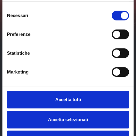
看
期
41
威
不要错过利沃诺及周边活动的任何最新消息。
所
届
尼
Selezione
有
斯
订阅
Necessari
日
效
del
期
果，
consenso
我已阅读并接受
隐私
威
第
政策
（visit-
尼
41
livorno.it）*
Preferenze
斯
届
效
果，
第
Statistiche
41
届
Marketing
Accetta tutti
Accetta selezionati