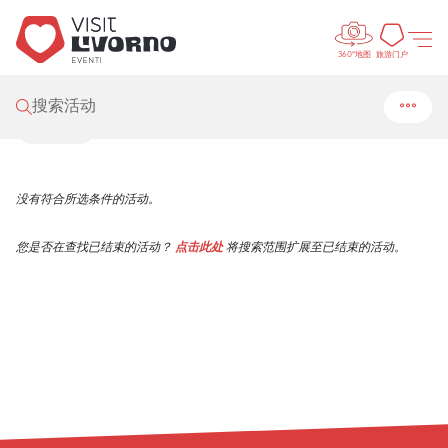
Control
Visit Livorno
/
活动
/
搜索
旅游门
旅游门户
360°地图
搜索结果
搜索活动
筛选
没有符合所选条件的活动。
您是否在查找已结束的活动？
点击此处
将搜索范围扩展至已结束的活动。