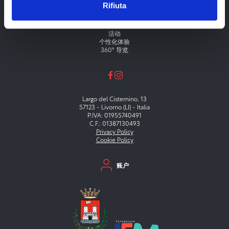
Rifiuta
Menu principale
剧院
博物馆
节日
活动
个性化体验
360° 导览
Largo del Cisternino, 13
57123 - Livorno (LI) - Italia
P.IVA: 01955740491
C.F.: 01387130493
Privacy Policy
Cookie Policy
Menu secondario
账户