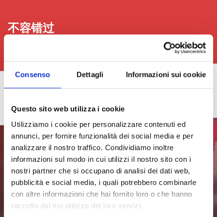
不容错过
查看全部
Consenso
Dettagli
Informazioni sui cookie
稍
Cacciucco
音
TheGalex
利
2026
微
Prid
乐
沃
年
Questo sito web utilizza i cookie
2026
2026.
会
诺
新
29/07/2026
–
该
和
艺
社
Utilizziamo i cookie per personalizzare contenuti ed
第
程
绘
术
区
查
八
序
画
书
街
看
annunci, per fornire funzionalità dei social media e per
版
展：
展
头
所
analizzare il nostro traffico. Condividiamo inoltre
十
节
有
21/08/2026
一
日
18/07/2026
31/07/2026
informazioni sul modo in cui utilizzi il nostro sito con i
–
查
期
24/07/2026
nostri partner che si occupano di analisi dei dati web,
失
查
看
查
威
眠
订阅新闻通讯，随时获取最新
看
所
看
查
尼
pubblicità e social media, i quali potrebbero combinarle
所
有
所
看
斯
con altre informazioni che hai fornito loro o che hanno
有
日
有
所
信息
29/07/2026
效
日
期
日
有
果，
raccolto dal tuo utilizzo dei loro servizi.
期
查
期
日
第