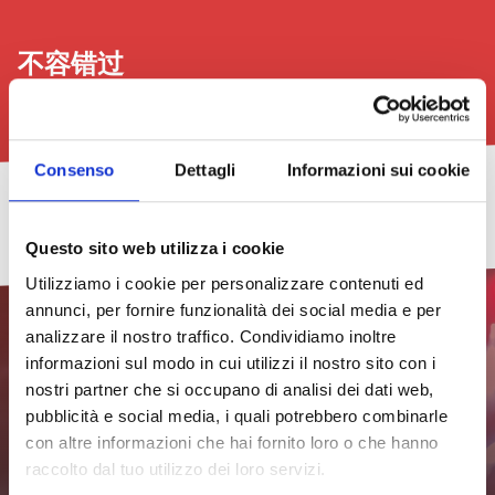
不容错过
查看全部
Consenso
Dettagli
Informazioni sui cookie
稍
Cacciucco
音
TheGalex
利
2026
微
Prid
乐
沃
年
Questo sito web utilizza i cookie
2026
2026.
会
诺
新
29/07/2026
–
该
和
艺
社
Utilizziamo i cookie per personalizzare contenuti ed
第
程
绘
术
区
查
八
序
画
书
街
看
annunci, per fornire funzionalità dei social media e per
版
展：
展
头
所
analizzare il nostro traffico. Condividiamo inoltre
十
节
有
21/08/2026
一
日
18/07/2026
31/07/2026
informazioni sul modo in cui utilizzi il nostro sito con i
–
查
期
24/07/2026
nostri partner che si occupano di analisi dei dati web,
失
查
看
查
威
眠
订阅新闻通讯，随时获取最新
看
所
看
查
尼
pubblicità e social media, i quali potrebbero combinarle
所
有
所
看
斯
con altre informazioni che hai fornito loro o che hanno
有
日
有
所
信息
29/07/2026
效
日
期
日
有
果，
raccolto dal tuo utilizzo dei loro servizi.
期
查
期
日
第