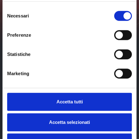
看
期
41
威
不要错过利沃诺及周边活动的任何最新消息。
所
届
尼
Selezione
有
斯
订阅
Necessari
日
效
del
期
果，
consenso
我已阅读并接受
隐私
威
第
政策
（visit-
尼
41
livorno.it）*
Preferenze
斯
届
效
果，
第
Statistiche
41
届
Marketing
Accetta tutti
Accetta selezionati