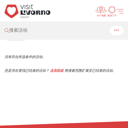
Control
Visit Livorno
/
活动
/
搜索
旅游门
旅游门户
360°地图
搜索结果
搜索活动
筛选
没有符合所选条件的活动。
您是否在查找已结束的活动？
点击此处
将搜索范围扩展至已结束的活动。