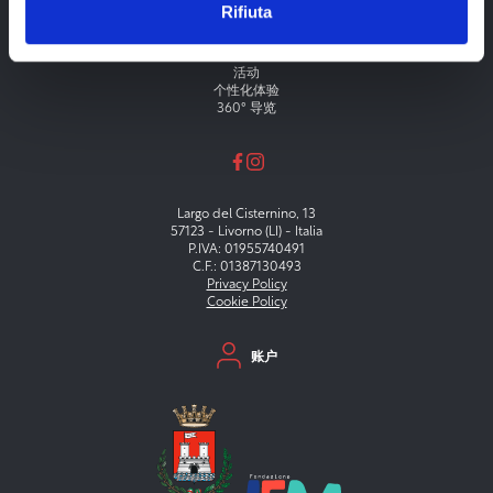
Rifiuta
Menu principale
剧院
博物馆
节日
活动
个性化体验
360° 导览
Largo del Cisternino, 13
57123 - Livorno (LI) - Italia
P.IVA: 01955740491
C.F.: 01387130493
Privacy Policy
Cookie Policy
Menu secondario
账户