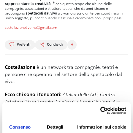
rappresentare la creatività
. È con questo scopo che alcune delle
compagnie, associazioni e strutture teatrali che da anni ideano e
propongono
spettacoli dal vivo
a Livorno si sono unite per coordinarsi in
unico soggetto, pur continuando ciascuna a camminare con i propri passi.
costellazionelivorno@gmail.com
Preferiti
Condividi
Costellazione
è un network tra compagnie, teatri e
persone che operano nel settore dello spettacolo dal
vivo,
Ecco chi sono i fondatori:
Atelier delle Arti, Centro
Artistico Il Grattacielo, Centro Culturale Vertigo, Ass.
Pilar Ternera/Nuovo Teatro delle Commedie, L’Orto
degli Ananassi/Teatro della Brigata, Compagnia
Garbuggino- Ventriglia, Compagnia Dimitri/Canessa,
Consenso
Dettagli
Informazioni sui cookie
Teatro Trabagai, Teatro Agricolo e Compagnia degli