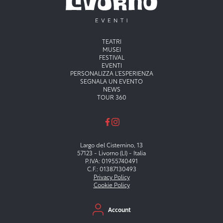
Menu principale
TEATRI
MUSEI
FESTIVAL
EVENTI
PERSONALIZZA L'ESPERIENZA
SEGNALA UN EVENTO
NEWS
TOUR 360
Largo del Cisternino, 13
57123 - Livorno (LI) - Italia
P.IVA: 01955740491
C.F.: 01387130493
Privacy Policy
Cookie Policy
Menu secondario
Account