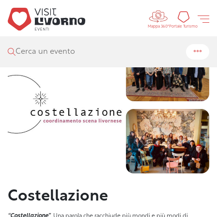
Controls 
Visit Livorno
/
Teatri
/
Costellazione
Portal
Portale Turismo
Mappa 360°
Cerca un evento
Costellazione
“Costellazione”
. Una parola che racchiude più mondi e più modi di