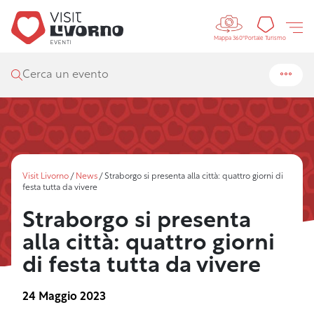
Controls 
Portal
Portale Turismo
Mappa 360°
Cerca un evento
Visit Livorno
/
News
/
Straborgo si presenta alla città: quattro giorni di
festa tutta da vivere
Straborgo si presenta
alla città: quattro giorni
di festa tutta da vivere
24 Maggio 2023