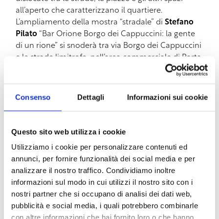
all’aperto che caratterizzano il quartiere.
L’ampliamento della mostra “stradale” di
Stefano
Pilato
“Bar Orione Borgo dei Cappuccini: la gente
di un rione” si snoderà tra via Borgo dei Cappuccini
e le strade limitrofe, nell’area commerciale di Porta
a mare ci saranno gli spettacoli curati dal
Consorzio Porta a Mare
e tutte le sere
l’arte di
strada
farà incursione un po’ d’ovunque con
Consenso
Dettagli
Informazioni sui cookie
spettacoli fissi e itineranti. Il 2 giugno, in piazza
Mazzini, un suggestivo spettacolo ti tessuti aerei
degli acrobati Flying Sugar della palestra Solidago
Questo sito web utilizza i cookie
Fitness. Infine, non mancheranno le giostre per i
Utilizziamo i cookie per personalizzare contenuti ed
più piccoli e le tradizionali bancarelle con proposte
annunci, per fornire funzionalità dei social media e per
di artigianato in Piazza Mazzini e di altro tipo in via
analizzare il nostro traffico. Condividiamo inoltre
Cavalletti.
informazioni sul modo in cui utilizzi il nostro sito con i
nostri partner che si occupano di analisi dei dati web,
STRABORGO
è nato con l’intento di valorizzare
pubblicità e social media, i quali potrebbero combinarle
Borgo dei Cappuccini e la
Coppa Risi’atori.
Il
con altre informazioni che hai fornito loro o che hanno