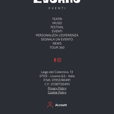
Menu principale
TEATRI
MUSEI
FESTIVAL
EVENTI
PERSONALIZZA L'ESPERIENZA
SEGNALA UN EVENTO
NEWS
TOUR 360
Largo del Cisternino, 13
57123 - Livorno (LI) - Italia
P.IVA: 01955740491
C.F.: 01387130493
Privacy Policy
Cookie Policy
Menu secondario
Account