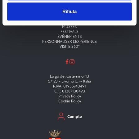
Rifiuta
Menu principale
THÉÂTRES
MUSÉES
FESTIVALS
ÉVÉNEMENTS
PERSONNALISER L'EXPÉRIENCE
VISITE 360°
Largo del Cisternino, 13
57123 - Livorno (LI) - Italia
P.IVA: 01955740491
C.F.: 01387130493
Privacy Policy
Cookie Policy
Menu secondario
Compte