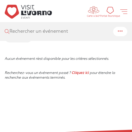
Controls m
Visit Livorno
/
Events
Portail
Portail Touristique
Carte à 360°
Événements
Rechercher un événement
Filtres
Aucun événement n’est disponible pour les critères sélectionnés.
Recherchez-vous un événement passé ?
Cliquez ici
pour étendre la
recherche aux événements terminés.