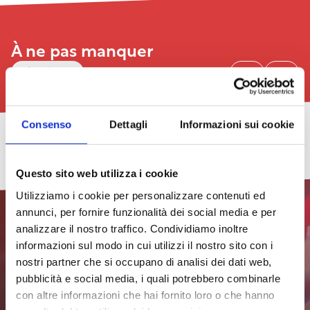
À ne pas manquer
Voir tout
Consenso
Dettagli
Informazioni sui cookie
Légèrement
Cacciucco
Concert
TheGalex
Salon
Nouveau
2026
Pride
et
du
Festival
–
2026.
exposition
Livre
de
29/07/2026
Questo sito web utilizza i cookie
Huitième
Le
de
d’Art
rue
édition
programme
peinture
de
du
voir
Utilizziamo i cookie per personalizzare contenuti ed
:
Livourne
quartier
toutes
annunci, per fornire funzionalità dei social media e per
Undici
2026
les
18/07/2026
21/08/2026
–
dates
31/07/2026
analizzare il nostro traffico. Condividiamo inoltre
Insomnia
voir
voir
Effet
24/07/2026
informazioni sul modo in cui utilizzi il nostro sito con i
toutes
toutes
voir
Venise,
les
les
toutes
voir
29/07/2026
41ème
nostri partner che si occupano di analisi dei dati web,
dates
dates
les
toutes
Inscrivez-vous à la
édition
pubblicità e social media, i quali potrebbero combinarle
voir
dates
les
toutes
dates
newsletter pour rester
Effet
con altre informazioni che hai fornito loro o che hanno
les
Venise,