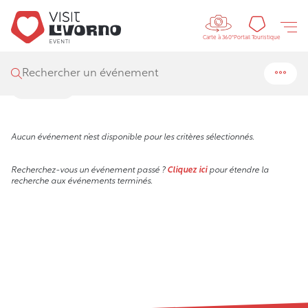
Controls m
Visit Livorno
/
Événements
/
Recherche
Portail
Portail Touristique
Carte à 360°
Résultats de recherche
Rechercher un événement
Filtres
Aucun événement n’est disponible pour les critères sélectionnés.
Recherchez-vous un événement passé ?
Cliquez ici
pour étendre la
recherche aux événements terminés.