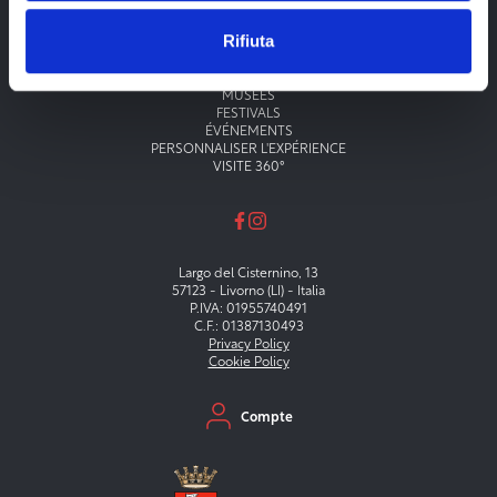
Rifiuta
Menu principale
THÉÂTRES
MUSÉES
FESTIVALS
ÉVÉNEMENTS
PERSONNALISER L'EXPÉRIENCE
VISITE 360°
Largo del Cisternino, 13
57123 - Livorno (LI) - Italia
P.IVA: 01955740491
C.F.: 01387130493
Privacy Policy
Cookie Policy
Menu secondario
Compte