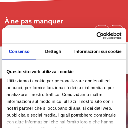
À ne pas manquer
Voir tout
Consenso
Dettagli
Informazioni sui cookie
Légèrement
Cacciucco
Concert
TheGalex
Salon
Nouveau
2026
Pride
et
du
Festival
–
2026.
exposition
Livre
de
29/07/2026
Questo sito web utilizza i cookie
Huitième
Le
de
d’Art
rue
édition
programme
peinture
de
du
voir
Utilizziamo i cookie per personalizzare contenuti ed
:
Livourne
quartier
toutes
annunci, per fornire funzionalità dei social media e per
Undici
2026
les
18/07/2026
21/08/2026
–
dates
31/07/2026
analizzare il nostro traffico. Condividiamo inoltre
Insomnia
voir
voir
Effet
24/07/2026
informazioni sul modo in cui utilizzi il nostro sito con i
toutes
toutes
voir
Venise,
les
les
toutes
voir
29/07/2026
41ème
nostri partner che si occupano di analisi dei dati web,
dates
dates
les
toutes
Inscrivez-vous à la
édition
pubblicità e social media, i quali potrebbero combinarle
voir
dates
les
toutes
dates
newsletter pour rester
Effet
con altre informazioni che hai fornito loro o che hanno
les
Venise,