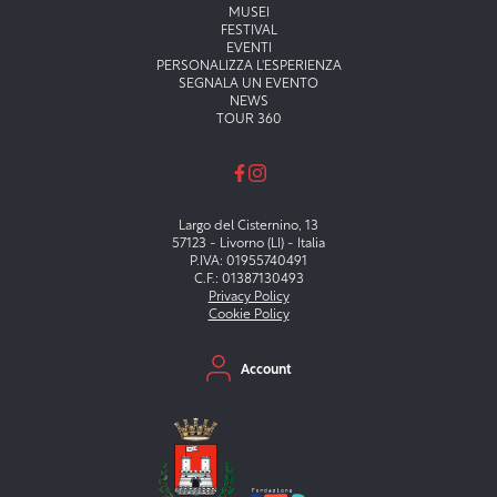
Menu principale
MUSEI
FESTIVAL
EVENTI
PERSONALIZZA L'ESPERIENZA
SEGNALA UN EVENTO
NEWS
TOUR 360
Largo del Cisternino, 13
57123 - Livorno (LI) - Italia
P.IVA: 01955740491
C.F.: 01387130493
Privacy Policy
Cookie Policy
Menu secondario
Account