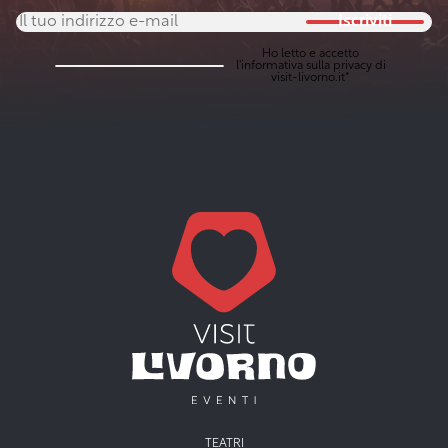
Iscriviti
Ho letto e accetto
l'
informativa sulla privacy
di
visit-livorno.it*
TEATRI