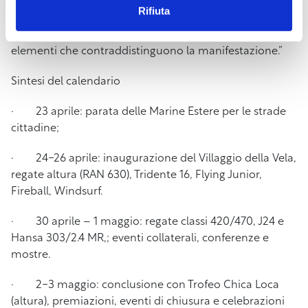
altissimo livello. Il Villaggio della Vela è stato progettato
Rifiuta
per essere inclusivo e aperto a tutti, riflettendo i valori
di sportività, formazione dei giovani e innovazione,
elementi che contraddistinguono la manifestazione.”
Sintesi del calendario
· 23 aprile: parata delle Marine Estere per le strade
cittadine;
· 24-26 aprile: inaugurazione del Villaggio della Vela,
regate altura (RAN 630), Tridente 16, Flying Junior,
Fireball, Windsurf.
· 30 aprile – 1 maggio: regate classi 420/470, J24 e
Hansa 303/2.4 MR,; eventi collaterali, conferenze e
mostre.
· 2-3 maggio: conclusione con Trofeo Chica Loca
(altura), premiazioni, eventi di chiusura e celebrazioni