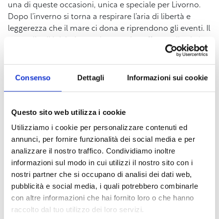
una di queste occasioni, unica e speciale per Livorno.
Dopo l’inverno si torna a respirare l’aria di libertà e
leggerezza che il mare ci dona e riprendono gli eventi. Il
ventaglio di iniziative anche sportive offrono alla città
opportunità turistiche e di svago per i cittadini e i turisti
che scelgono Livorno come meta di gite e vacanze”. Il
Presidente del Comitato dei Circoli velici
Consenso
Dettagli
Informazioni sui cookie
Livornesi,
Andrea Mazzoni
ha dichiarato: “Grazie
all’eccellente sinergia instauratasi con la Federazione
Italiana Vela, il Comando Accademia Navale che per il
Questo sito web utilizza i cookie
secondo anno apre le porte dell’Istituto per ospitare
Utilizziamo i cookie per personalizzare contenuti ed
una regata velica, oltre alle ormai consolidate regate
annunci, per fornire funzionalità dei social media e per
programmate nel periodo 24 aprile – 3 maggio, tra
analizzare il nostro traffico. Condividiamo inoltre
queste merita menzionare la regata 420 – 470, regata
informazioni sul modo in cui utilizzi il nostro sito con i
valida come tappa della Coppa Italia e qualificazioni
nostri partner che si occupano di analisi dei dati web,
per Europei e Mondiali che sarà gestita dal Circolo
pubblicità e social media, i quali potrebbero combinarle
Velico Antignano in stretta collaborazione con il Circolo
con altre informazioni che hai fornito loro o che hanno
Nautico Livorno e la Sezione Velica dell’Accademia;
raccolto dal tuo utilizzo dei loro servizi.
oltre 100 sono le imbarcazioni attese e le aspettative