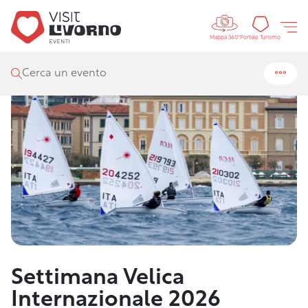
Controls 
Visit Livorno
/
Festival
/
Settimana Velica Internazionale 2026
Portal
Portale Turismo
Mappa 360°
Cerca un evento
Settimana Velica
Internazionale 2026