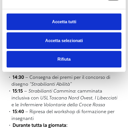
dott.ssa Liuba Ghidotti sul progetto “Sport Act”
Interventi di
UNIPI
:
Prof. Luca Fanucci (Delegato del Rettore
Accetta tutti
all’inclusione e Presidente CNUDD)
Prof.ssa Donatella Fantozzi (docente di
Didattica e Pedagogia Speciale)
Accetta selezionati
Conclusione a cura di
Alessandro Viti
,
coordinatore regionale di
Sport e Salute
Rifiuta
📅 Venerdì 24 ottobre – Sessione pomeridiana (14:00 – 18:00)
14:30
– Consegna dei premi per il concorso di
disegno
“Strabilianti Abilità”
15:15
–
Strabilianti Cammina
: camminata
inclusiva con
USL Toscana Nord Ovest
,
I Libecciati
e le
Infermiere Volontarie della Croce Rossa
15:40
– Ripresa del workshop di formazione per
insegnanti
Durante tutta la giornata: