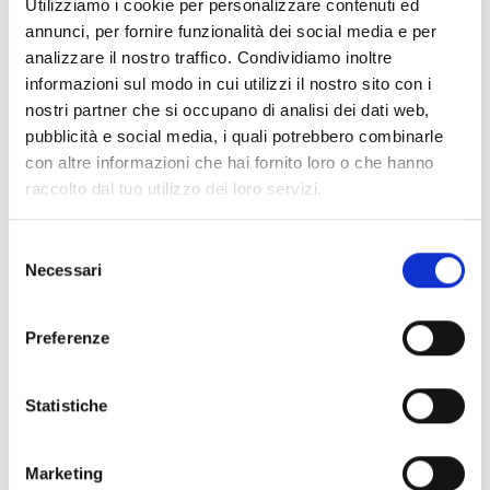
Utilizziamo i cookie per personalizzare contenuti ed
siamo”
di Alexa Pantanella (in collaborazione con
annunci, per fornire funzionalità dei social media e per
La Feltrinelli Livorno e il Bookclub che mancava)
analizzare il nostro traffico. Condividiamo inoltre
19:00
– Anteprima del film
“Laghat”
con l’attore
informazioni sul modo in cui utilizzi il nostro sito con i
principale Lorenzo Guidi
nostri partner che si occupano di analisi dei dati web,
21:00
– Intervento comico di
Stefano
pubblicità e social media, i quali potrebbero combinarle
Santomauro
con altre informazioni che hai fornito loro o che hanno
raccolto dal tuo utilizzo dei loro servizi.
📅 Venerdì 24 ottobre – Sessione mattutina (8:30 – 12:30)
Arrivo delle scolaresche e inizio delle
Strabilianti
Selezione
Necessari
attività
:
del
consenso
Dimostrazioni e pratica di sport paralimpici
9:00
–
Università di Pisa
: “Orienta e accoglie”, a
Preferenze
cura di Laura Marcucci, dedicato agli studenti
delle scuole superiori
Statistiche
10:30
–
Workshop di formazione per insegnanti
Introduzione a cura di
ANCI Toscana
con la
Marketing