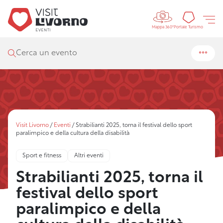
Controls 
Portal
Portale Turismo
Mappa 360°
Cerca un evento
Visit Livorno
/
Eventi
/
Strabilianti 2025, torna il festival dello sport
paralimpico e della cultura della disabilità
Sport e fitness
Altri eventi
Strabilianti 2025, torna il
festival dello sport
paralimpico e della