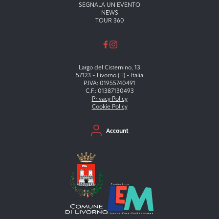
SEGNALA UN EVENTO
NEWS
TOUR 360
Largo del Cisternino, 13
57123 - Livorno (LI) - Italia
P.IVA: 01955740491
C.F.: 01387130493
Privacy Policy
Cookie Policy
Menu secondario
Account