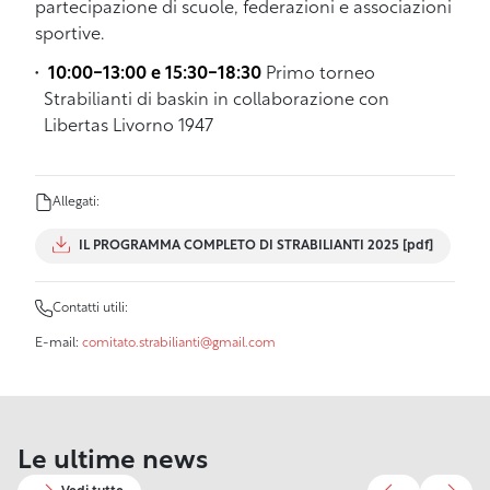
partecipazione di scuole, federazioni e associazioni
sportive.
10:00-13:00 e 15:30-18:30
Primo torneo
Strabilianti di baskin in collaborazione con
Libertas Livorno 1947
Allegati:
IL PROGRAMMA COMPLETO DI STRABILIANTI 2025 [pdf]
Contatti utili:
E-mail:
comitato.strabilianti@gmail.com
6 Maggio
11 Giugno 2026
2026
27 Marzo 2026
9 Luglio 2026
Le ultime news
Comune di
Effetto
Harborea.
29 Maggio 2026
Riapre il
26 Giugno 2026
Livorno e
Biennale del
Venezia
“Fioriture
21 Luglio 2026
Museo
Sabato 27
28 Aprile 2026