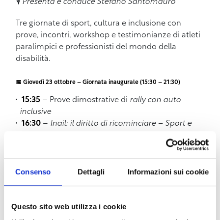
🎙️
Presenta e conduce Stefano Santomauro
Tre giornate di sport, cultura e inclusione con
prove, incontri, workshop e testimonianze di atleti
paralimpici e professionisti del mondo della
disabilità.
📅 Giovedì 23 ottobre – Giornata inaugurale (15:30 – 21:30)
15:35
– Prove dimostrative di
rally con auto
inclusive
16:30
–
Inail: il diritto di ricominciare – Sport e
non solo
17:30
–
Incontro con gli atleti delle Fiamme Oro
:
Marco Ciari, Giada Tognocchi e Vittoria Ciampalini
17:45
–
Avis
: “Io vivo grazie a chi ha donato”
Consenso
Dettagli
Informazioni sui cookie
18:00
–
Centro San Simone Amici Onlus
:
consegna targa per il 40° anniversario
18:15
–
Cerimonia ufficiale di inaugurazione
Questo sito web utilizza i cookie
18:30
–
Invictus
: presentazione del libro
“Eppur ci